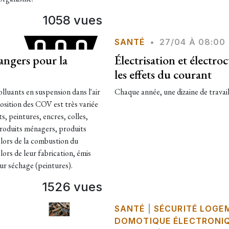
1058 vues
SANTÉ
•
27/04 À 08:00
angers pour la
Électrisation et électro
les effets du courant
luants en suspension dans l'air
Chaque année, une dizaine de travaill
position des COV est très variée
, peintures, encres, colles,
produits ménagers, produits
ir lors de la combustion du
ors de leur fabrication, émis
eur séchage (peintures).
1526 vues
SANTÉ
|
SÉCURITÉ LOGE
DOMOTIQUE ÉLECTRONIQ