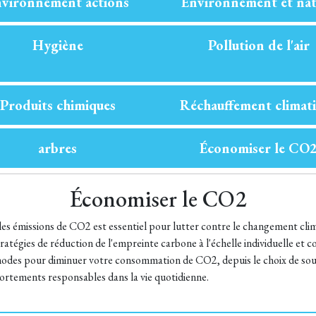
vironnement actions
Environnement et nat
Hygiène
Pollution de l'air
Produits chimiques
Réchauffement climat
arbres
Économiser le CO
Économiser le CO2
les émissions de CO2 est essentiel pour lutter contre le changement cli
tratégies de réduction de l'empreinte carbone à l'échelle individuelle et c
odes pour diminuer votre consommation de CO2, depuis le choix de sour
rtements responsables dans la vie quotidienne.