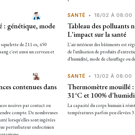
SANTÉ
•
18/02 À 08:00
té : génétique, mode
Tableau des polluants n
L'impact sur la santé
 squelette de 211 os, 450
L'air intérieur des bâtiments est rég
sang c'est aussi un cerveau et
de l'utilisation de produits d'entret
d'humidité, mode de chauffage ou de 
SANTÉ
•
13/02 À 08:00
ances contenues dans
Thermomètre mouillé : l
31°C et 100% d'humidi
ances nocives par contact ou
La capacité du corps humain à résiste
n rendre compte. De nombreuses
températures parfois peu élevées 31°
nté lorsqu'elles sont ingérées
t que perturbateur endocrinien
organisme.