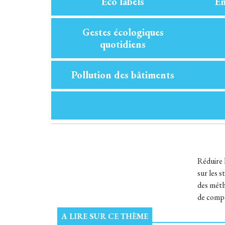
Eco labels
En
Gestes écologiques
quotidiens
Pollution des bâtiments
Réduire 
sur les s
des méth
de compo
A LIRE SUR CE THÈME