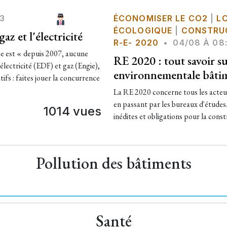
43
ÉCONOMISER LE CO2
|
L
ÉCOLOGIQUE
|
CONSTRU
az et l'électricité
R-E- 2020
•
04/08 À 08
se est « depuis 2007, aucune
RE 2020 : tout savoir s
électricité (EDF) et gaz (Engie),
environnementale bâti
ifs : faites jouer la concurrence
La RE 2020 concerne tous les acteu
en passant par les bureaux d'études
1014 vues
inédites et obligations pour la cons
Pollution des bâtiments
Santé