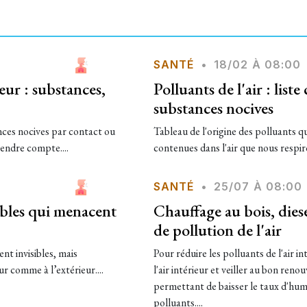
SANTÉ
•
18/02 À 08:00
ieur : substances,
Polluants de l'air : list
substances nocives
ances nocives par contact ou
Tableau de l'origine des polluants q
rendre compte....
contenues dans l'air que nous respi
SANTÉ
•
25/07 À 08:00
ibles qui menacent
Chauffage au bois, diese
de pollution de l'air
t invisibles, mais
Pour réduire les polluants de l'air in
ur comme à l’extérieur....
l'air intérieur et veiller au bon reno
permettant de baisser le taux d'humi
polluants....