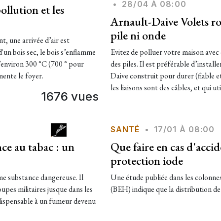
•
28/04 À 08:00
ollution et les
Arnault-Daive Volets rou
pile ni onde
, une arrivée d’air est
'un bois sec, le bois s’enflamme
Evitez de polluer votre maison avec 
’environ 300 °C (700 ° pour
des piles. Il est préférable d’insta
mente le foyer.
Daive construit pour durer (fiable e
les liaisons sont des câbles, et qui u
1676 vues
SANTÉ
•
17/01 À 08:00
nce au tabac : un
Que faire en cas d'acci
protection iode
me substance dangereuse. Il
Une étude publiée dans les colonne
upes militaires jusque dans les
(BEH) indique que la distribution de
indispensable à un fumeur devenu