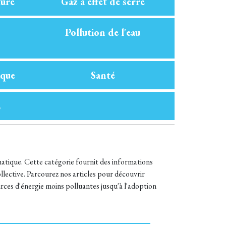
ure
Gaz à effet de serre
Pollution de l'eau
ique
Santé
2
matique. Cette catégorie fournit des informations
ollective. Parcourez nos articles pour découvrir
ces d'énergie moins polluantes jusqu'à l'adoption