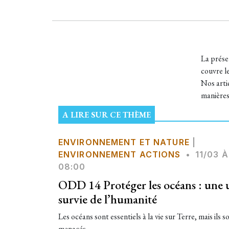
La prése
couvre le
Nos artic
manières
A LIRE SUR CE THÈME
ENVIRONNEMENT ET NATURE
|
ENVIRONNEMENT ACTIONS
•
11/03 À
08:00
ODD 14 Protéger les océans : une 
survie de l’humanité
Les océans sont essentiels à la vie sur Terre, mais ils
menacés....