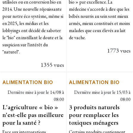
utilisées ou en conversion bio en
bio » par excellence. La
2014. Une nouvelle réjouissante
médecine s'accorde à dire que les
pour notre éco système, même si
bébés nourris au sein sont mieux
en 2025, les médias et les
armés, mieux constitués et moins
lobbyings ont décidé de saboter
malades que ceux élevés au lait
le "bio" en instillant le doute et la
de vache.
suspicion sur l'intérêt du
1773 vues
"naturel".​
1355 vues
ALIMENTATION BIO
ALIMENTATION BIO
Dernière mise à jour le
14/08 à
Dernière mise à jour le
15/03 à
08:00
08:00
L'agriculture « bio »
3 produits naturels
n'est-elle pas meilleure
pour remplacer les
pour la santé ?
toxiques ménagers
Face aux interrogations
Certains produits contiennent