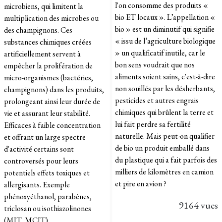
l'on consomme des produits «
microbiens, qui limitent la
bio ET locaux ». L’appellation «
multiplication des microbes ou
bio » est un diminutif qui signifie
des champignons. Ces
« issu de l’agriculture biologique
substances chimiques créées
» un qualificatif inutile, car le
artificiellement servent à
bon sens voudrait que nos
empêcher la prolifération de
aliments soient sains, c'est-à-dire
micro-organismes (bactéries,
non souillés par les désherbants,
champignons) dans les produits,
pesticides et autres engrais
prolongeant ainsi leur durée de
chimiques qui brûlent la terre et
vie et assurant leur stabilité.
lui fait perdre sa fertilité
Efficaces à faible concentration
naturelle. Mais peut-on qualifier
et offrant un large spectre
de bio un produit emballé dans
d'activité certains sont
du plastique qui a fait parfois des
controversés pour leurs
milliers de kilomètres en camion
potentiels effets toxiques et
et pire en avion ?
allergisants. Exemple
phénoxyéthanol, parabènes,
9164 vues
triclosan ou isothiazolinones
(MIT, MCIT).