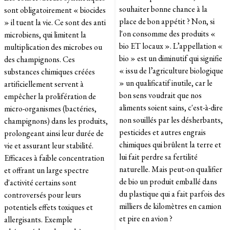
souhaiter bonne chance à la
sont obligatoirement « biocides
place de bon appétit ? Non, si
» il tuent la vie. Ce sont des anti
l'on consomme des produits «
microbiens, qui limitent la
bio ET locaux ». L’appellation «
multiplication des microbes ou
bio » est un diminutif qui signifie
des champignons. Ces
« issu de l’agriculture biologique
substances chimiques créées
» un qualificatif inutile, car le
artificiellement servent à
bon sens voudrait que nos
empêcher la prolifération de
aliments soient sains, c'est-à-dire
micro-organismes (bactéries,
non souillés par les désherbants,
champignons) dans les produits,
pesticides et autres engrais
prolongeant ainsi leur durée de
chimiques qui brûlent la terre et
vie et assurant leur stabilité.
lui fait perdre sa fertilité
Efficaces à faible concentration
naturelle. Mais peut-on qualifier
et offrant un large spectre
de bio un produit emballé dans
d'activité certains sont
du plastique qui a fait parfois des
controversés pour leurs
milliers de kilomètres en camion
potentiels effets toxiques et
et pire en avion ?
allergisants. Exemple