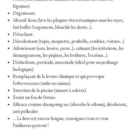
légumes).
Dégraissant.
Abrasif doux (lave les plaques vitrocéramiques sans les rayer,
fait briller l'argenterie, blanchit les dents...).
Détachant.
Désodorisant (tapis, moquette, poubelle, cendrier, voiture...).
Adoucissant (eau, lessive, peau...), calmant (les irritations, les
démangeaisons, les piqûres, les brûlures, l'eczéma...).
Désherbant, pesticide, insecticide (idéal pour un jardinage
biologique).
Remplaçant de la levure chimique et qui provoque
l'effervescence (utile en cuisine).
Entretien de la piscine (aimant à saletés).
Éteint un feu de friture.
Efficace comme shampoing sec (absorbe le sébum), déodorant,
anti pellicules
… La liste est encore longue, renseignez-vous et vous
l'utiliserez partout !