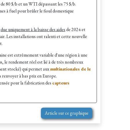
 de 80 $/b et un WTI dépassant les 75 $/b.
mes à fuel pour brûler le fioul domestique
s
due uniquement à la baisse des aides
de 2024 et
ir. Les installations ont ralenti et cette nouvelle
nt.
maine
est extrêmement variable d'une région à une
s, le rendement réel est lié à de très nombreux
ement stocké) qui permet aux
multinationales de le
s renvoyer à bas prix en Europe.
pensée pour la fabrication des
capteurs
Article sur ce graphique