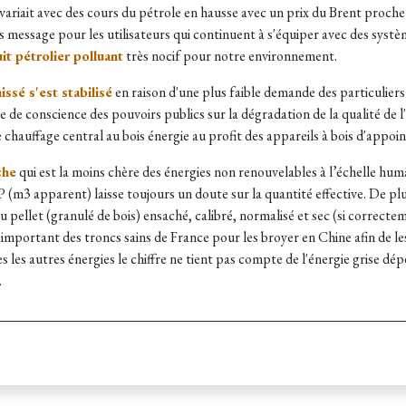
variait avec des cours du pétrole en hausse avec un prix du Brent proche
is message pour les utilisateurs qui continuent à s'équiper avec des systè
it pétrolier polluant
très nocif pour notre environnement.
issé s'est stabilisé
en raison d'une plus faible demande des particulier
 de conscience des pouvoirs publics sur la dégradation de la qualité de l'a
e chauffage central au bois énergie au profit des appareils à bois d'appoi
che
qui est la moins chère des énergies non renouvelables à l’échelle hu
(m3 apparent) laisse toujours un doute sur la quantité effective. De plu
 pellet (granulé de bois) ensaché, calibré, normalisé et sec (si correct
important des troncs sains de France pour les broyer en Chine afin de le
es les autres énergies le chiffre ne tient pas compte de l'énergie grise dé
.