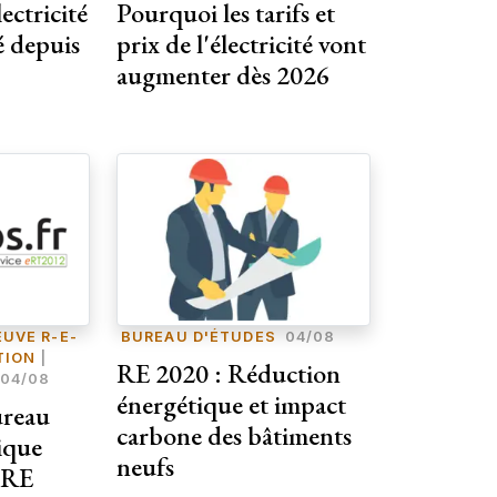
lectricité
Pourquoi les tarifs et
é depuis
prix de l'électricité vont
augmenter dès 2026
UVE R-E-
BUREAU D'ÉTUDES
04/08
TION
|
RE 2020 : Réduction
04/08
énergétique et impact
ureau
carbone des bâtiments
ique
neufs
 RE