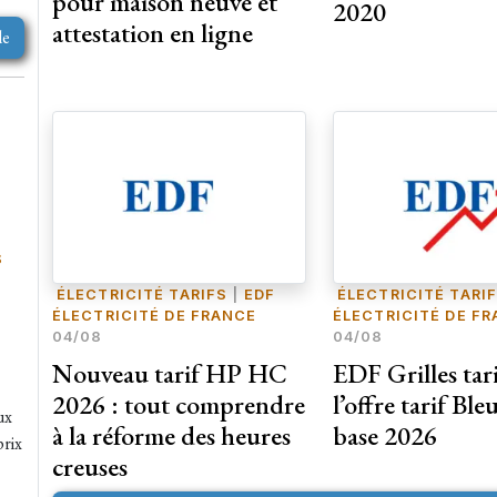
pour maison neuve et
2020
attestation en ligne
le
S
ÉLECTRICITÉ TARIFS
|
EDF
ÉLECTRICITÉ TARI
ÉLECTRICITÉ DE FRANCE
ÉLECTRICITÉ DE F
04/08
04/08
Nouveau tarif HP HC
EDF Grilles tari
2026 : tout comprendre
l’offre tarif Bl
ux
à la réforme des heures
base 2026
prix
creuses