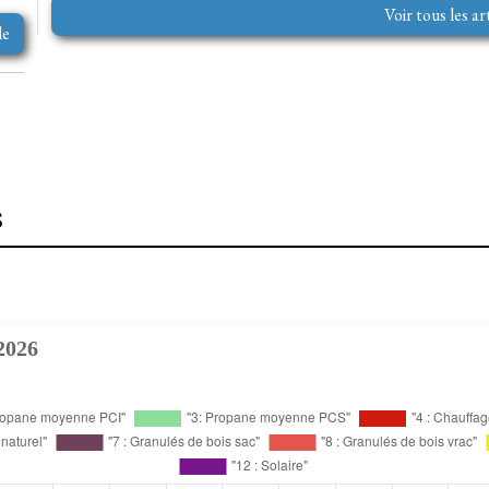
Voir tous les ar
le
s