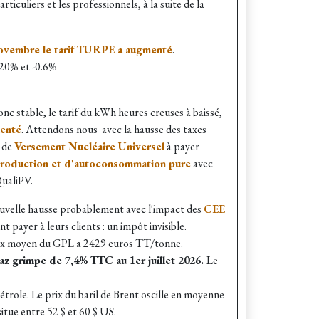
ticuliers et les professionnels, à la suite de la
novembre le tarif TURPE a augmenté
.
-20% et -0.6%
nc stable, le tarif du kWh heures creuses à baissé,
menté
. Attendons nous avec la hausse des taxes
e de
Versement Nucléaire Universel
à payer
production et d'autoconsommation pure
avec
ualiPV.
uvelle hausse probablement avec l'impact des
CEE
 payer à leurs clients : un impôt invisible.
ix moyen du GPL a 2429 euros TT/tonne.
gaz grimpe de 7,4% TTC au 1er juillet 2026.
Le
pétrole. Le prix du baril de Brent oscille en moyenne
itue entre 52 $ et 60 $ US.