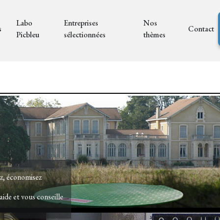
Labo
Entreprises
Nos
s
Contact
Picbleu
sélectionnées
thèmes
z, économisez
aide et vous conseille