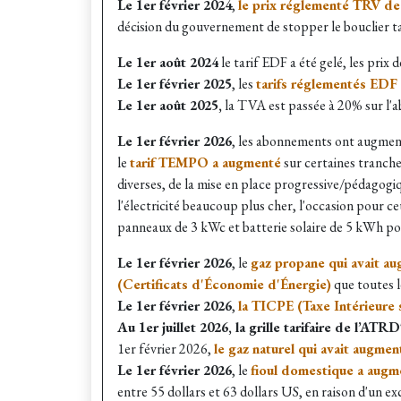
Le 1er février 2024
,
le prix réglementé TRV de 
décision du gouvernement de stopper le bouclier tar
​Le 1er août 2024
le tarif EDF a été gelé, les prix
Le 1er février 2025
, les
tarifs réglementés EDF o
Le 1er août 2025,
la TVA est passée à 20% sur l'a
Le 1er février 2026
, les abonnements ont augmenté
le
tarif TEMPO a augmenté
sur certaines tranche
diverses, de la mise en place progressive/pédagogiq
l'électricité beaucoup plus cher, l'occasion pour ce
panneaux de 3 kWc et batterie solaire de 5 kWh 
Le 1er février 2026
, le
gaz propane qui avait a
(Certificats d'Économie d'Énergie)
que toutes le
Le 1er février 2026
,
la TICPE (Taxe Intérieure 
Au 1er juillet 2026, la grille tarifaire de l’
1er février 2026,
le gaz naturel qui avait augmen
Le 1er février 2026
,
le
fioul domestique a augmen
entre 55 dollars et 63 dollars US, en raison d'un e