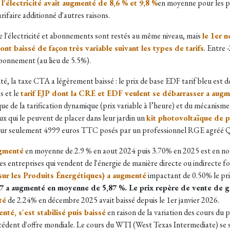
l'électricité avait augmenté de 8,6 % et 9,8 %
en moyenne pour les par
ifaire additionné d'autres raisons.
 de l'électricité et abonnements sont restés au même niveau, mais
le 1er 
nt baissé de façon très variable suivant les types de tarifs
. Entre 
bonnement (au lieu de 5.5%).
, la taxe CTA a légèrement baissé : le prix de base EDF tarif bleu est do
s et le
tarif EJP dont la CRE et EDF veulent se débarrasser a aug
ue de la tarification dynamique (prix variable à l’heure) et du mécanism
ux qui le peuvent de placer dans leur jardin un
kit photovoltaïque de 
pour seulement 4999 euros TTC posés par un professionnel RGE agréé Q
ugmenté
en moyenne de 2.9 % en aout 2024 puis 3.70% en 2025 est en no
s entreprises qui vendent de l'énergie de manière directe ou indirecte font
sur les Produits Énergétiques) a augmenté
impactant de 0.50% le pr
ATRD7 a augmenté en moyenne de 5,87 %. Le prix repère de vente de 
té
de 2.24%
en décembre 2025 avait baissé depuis le 1er janvier 2026.
té, s'est stabilisé puis baissé
en raison de la variation des cours du 
xcédent d'offre mondiale. Le cours du WTI (West Texas Intermediate) se s