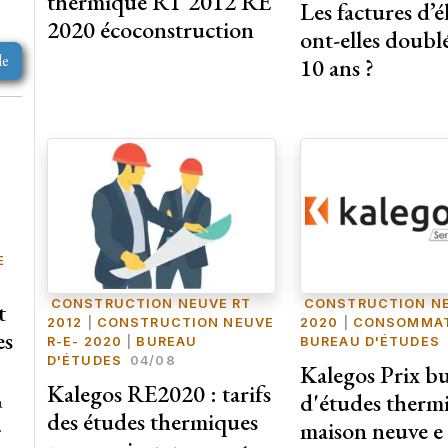
thermique RT 2012 RE
Les factures d’é
2020 écoconstruction
ont-elles doubl
le
10 ans ?
E
CONSTRUCTION NEUVE RT
CONSTRUCTION NE
t
2012
|
CONSTRUCTION NEUVE
2020
|
CONSOMMA
es
R-E- 2020
|
BUREAU
BUREAU D'ÉTUDES
D'ÉTUDES
04/08
Kalegos Prix b
Kalegos RE2020 : tarifs
d'études therm
a
des études thermiques
maison neuve e
.