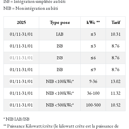
ISB = Intégration simplifiée au bâti
NIB = Non intégration au bâti
2025
Type pose
kWc **
Tarif
01/11-31/01
IAB
≤3
10.31
01/11-31/01
ISB
≤3
8.76
01/11-31/01
ISB
≤6
8.76
01/11-31/01
ISB
≤9
8.76
01/11-31/01
NIB <100kWc*
9-36
13.02
01/11-31/01
NIB <100kWc*
36-100
11.32
01/11-31/01
NIB <500kWc*
100-500
10.52
* NIB IAB/ISB
** Puissance Kilowatt/crête (le kilowatt crête est la puissance de