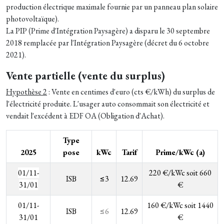
production électrique maximale fournie par un panneau plan solaire
photovoltaïque).
L
a
PIP (
Prime d'Intégration Paysagère) a disparu le 30 septembre
2018 remplacée par l'Intégration Paysagère (décret du 6 octobre
2021).
Vente partielle (vente du surplus)
Hypothèse 2
: Vente en centimes d'euro (cts €/kWh) du surplus de
l'électricité produite. L'usager auto consommait son électricité et
vendait l'excédent à EDF OA (Obligation d'Achat).
Type
2025
pose
kWc
Tarif
Prime/kWc (a)
01/11-
220 €/kWc soit 660
ISB
≤3
12.69
31/01
€
01/11-
1
60 €/kWc soit 1440
ISB
≤6
12.69
31/01
€