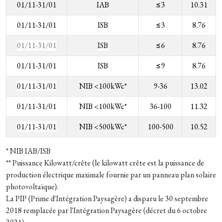
01/11-31/01
IAB
≤3
10.31
01/11-31/01
ISB
≤3
8.76
01/11-31/01
ISB
≤6
8.76
01/11-31/01
ISB
≤9
8.76
01/11-31/01
NIB <100kWc*
9-36
13.02
01/11-31/01
NIB <100kWc*
36-100
11.32
01/11-31/01
NIB <500kWc*
100-500
10.52
* NIB IAB/ISB
** Puissance Kilowatt/crête (le kilowatt crête est la puissance de
production électrique maximale fournie par un panneau plan solaire
photovoltaïque).
L
a
PIP (
Prime d'Intégration Paysagère) a disparu le 30 septembre
2018 remplacée par l'Intégration Paysagère (décret du 6 octobre