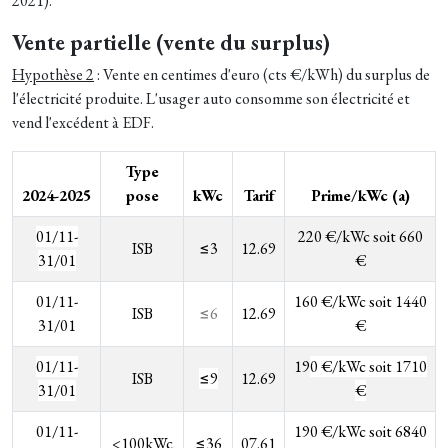
2021).
Vente partielle (vente du surplus)
Hypothèse 2
: Vente en centimes d'euro (cts €/kWh) du surplus de
l'électricité produite. L'usager auto consomme son électricité et
vend l'excédent à EDF.
Type
2024-2025
pose
kWc
Tarif
Prime/kWc (a)
01/11-
220 €/kWc soit 660
ISB
≤3
12.69
31/01
€
01/11-
1
60 €/kWc soit 1440
ISB
≤6
12.69
31/01
€
01/11-
19
0 €/kWc soit 1710
ISB
≤9
12.69
31/01
€
01/11-
190 €/kWc soit 6840
<100kWc
≤36
07.61