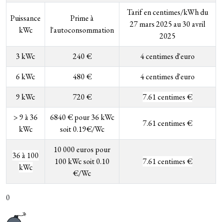
Tarif en centimes/kWh du
Puissance
Prime à
27 mars 2025 au 30 avril
kWc
l'autoconsommation
2025
3 kWc
240 €
4 centimes d'euro
6 kWc
480 €
4 centimes d'euro
9 kWc
720 €
7.61 centimes €
>
9 à 36
6840 € pour 36 kWc
7.61 centimes €
kWc
soit 0.19€/Wc
10 000 euros pour
36 à 100
100 kWc soit 0.10
7.61 centimes €
kWc
€/Wc
0