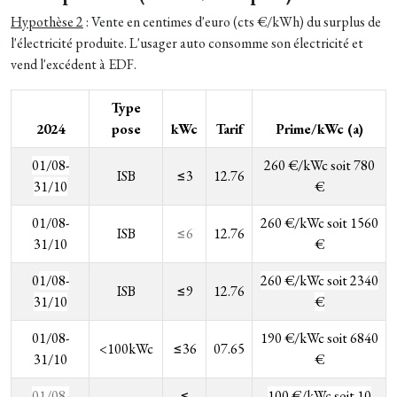
Hypothèse 2
: Vente en centimes d'euro (cts €/kWh) du surplus de
l'électricité produite. L'usager auto consomme son électricité et
vend l'excédent à EDF.
Type
2024
pose
kWc
Tarif
Prime/kWc (a)
01/08-
260 €/kWc soit 780
ISB
≤3
12.76
31/10
€
01/08-
260 €/kWc soit 1560
ISB
≤6
12.76
31/10
€
0
1/08-
260 €/kWc soit 2340
ISB
≤9
12.76
31/10
€
01/08-
190 €/kWc soit 6840
<100kWc
≤36
07.65
31/10
€
01/08-
≤
100 €/kWc soit 10