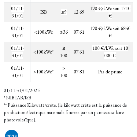
01/11-
19
0 €/kWc soit 1710
ISB
≤9
12.69
31/01
€
01/11-
190 €/kWc soit 6840
<100kWc
≤36
07.61
31/01
€
01/11-
≤
100 €/kWc soit 10
<100kWc*
07.61
31/01
100
000 €
01/11-
>
>100kWc*
07.81
Pas de prime
31/01
100
01/11-31/01/2025
* NIB IAB/ISB
** Puissance Kilowatt/crête. (le kilowatt crête est la puissance de
production électrique maximale fournie par un
panneau solaire
photovoltaïque
).