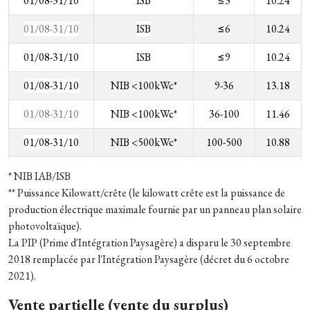
01/08-31/10
ISB
≤3
10.24
01/08-31/10
ISB
≤6
10.24
01/08-31/10
ISB
≤9
10.24
01/08-31/10
NIB <100kWc*
9-36
13.18
01/08-31/10
NIB <100kWc*
36-100
11.46
01/08-31/10
NIB <500kWc*
100-500
10.88
* NIB IAB/ISB
** Puissance Kilowatt/crête (le kilowatt crête est la puissance de
production électrique maximale fournie par un panneau plan solaire
photovoltaïque).
L
a
PIP (
Prime d'Intégration Paysagère) a disparu le 30 septembre
2018 remplacée par l'Intégration Paysagère (décret du 6 octobre
2021).
Vente partielle (vente du surplus)