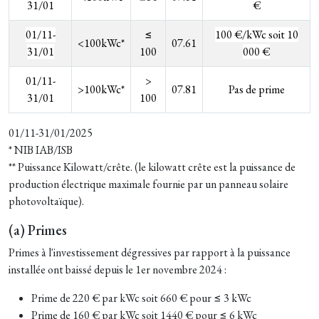
31/01
€
01/11-
≤
100 €/kWc soit 10
<100kWc*
07.61
31/01
100
000 €
01/11-
>
>100kWc*
07.81
Pas de prime
31/01
100
01/11-31/01/2025
* NIB IAB/ISB
** Puissance Kilowatt/crête. (le kilowatt crête est la puissance de
production électrique maximale fournie par un
panneau solaire
photovoltaïque
).
(a) Primes
Primes à l'investissement dégressives par rapport à la puissance
installée ont baissé depuis le 1er novembre 2024 :
Prime de 220 € par kWc soit 660 € pour ≤ 3 kWc
Prime de 160 € par kWc soit 1440 € pour ≤ 6 kWc