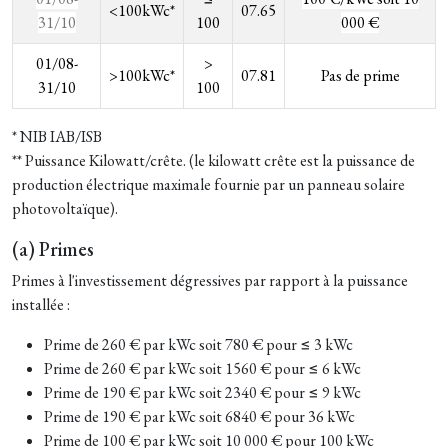
<100kWc*
07.65
31/10
100
000 €
01/08-
>
>100kWc*
07.81
Pas de prime
31/10
100
* NIB IAB/ISB
** Puissance Kilowatt/crête. (le kilowatt crête est la puissance de
production électrique maximale fournie par un
panneau solaire
photovoltaïque
).
(a) Primes
Primes à l'investissement dégressives par rapport à la puissance
installée :
Prime de 260 € par kWc soit 780 € pour ≤ 3 kWc
Prime de 260 € par kWc soit 1560 € pour ≤ 6 kWc
Prime de 190 € par kWc soit 2340 € pour ≤ 9 kWc
Prime de 190 € par kWc soit 6840 € pour 36 kWc
Prime de 100 € par kWc soit 10 000 € pour 100 kWc