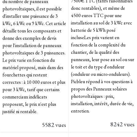
7500€ TTC (tarifs raisonnables
du nombre de panneaux
donc rentables), et même de
photovoltaïques, il est possible
4500 euros TTC pour une
d'installer une puissance de 3
installation au sol de 3 kWc avec
kWc, 6 kWc ou 9 kWc. Cet article
batterie de 5 kWh posé
détaille tous les composants et
incluseLes prix varient en
donne des exemples de devis
fonction de la complexité du
pour l'installation de panneaux
chantier, de la qualité des
photovoltaïques de 3 puissances.
panneaux, leur pose au sol ou sur
Le prix varie en fonction du
le toit et du type d'onduleur
matériel proposé, mais dans des
(onduleur ou micro-onduleurs).
fourchettes qui restent
Picbleu répond à vos questions à
correctes : à 10 000 euros et plus
propos des Panneaux solaires
pour 3 kWc, tarif que certains
photovoltaïques : prix,
commerciaux indélicats
installation, intérêt, durée de vie,
proposent, le prix n'est plus
entretien.
justifié ni rentable.
8242 vues
5582 vues