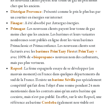
les nouveaux clients payent leur tonne de gaz un peu moins
cher que les anciens.
Distrigaz Provence
: Présenté comme le prix le plus bas par
un courtier en énergies sur internet
Finagaz
: A été absorbé par Antargaz énergies.
Primagaz
: Les nouveaux clients payent leur tonne de gaz
moins cher que les anciens. Les barèmes et leurs variantes
nombreuses sont publiés en ligne dont les vieux barèmes
Primaclassic et Primaconfiance. Les nouveaux clients sont
facturés avec les
barèmes Prim'Eazy First
et
Prim'Eazy +
avec 100% de «
biopropane
» nouveau nom des carburants,
mais pas plus vertueux.
Repsol
: La firme espagnole essaye de se développer (au
mauvais moment) en France dans quelques départements du
sud de la France. Il existe un
barème Sévilla
pas spécialement
compétitif qui fait donc l'objet d'une remise pendant 24 mois
mentionnée dans les contrats ainsi qu'un autre barème qui
coexiste, mais n'est pas publié. En effet, s
ur le site Repsol, une
référence au barème
Cordoba
également non visible est