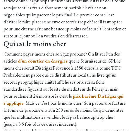
article donne les principaux éléments à retenir. Au tarif de la tonne
se rajoutent les frais d'abonnement parfois élevés et non
négociables qui impactent le prix final. Le premier conseil est
d'éviter le faire placer une cuve enterrée trop chère : il faut opter
pour une citerne aérienne beaucoup moins coûteuse à l'entretien et
surtout le jour où l'on voudra s'en débarrasser.
Qui est le moins cher
Comment payer moins cher son gaz propane? On lit sur l'un des
articles
d'un courtier en énergies
que le fournisseur de GPL le
moins cher serait Distrigaz Provence à 1350 euros la tonne TTC.
Probablement parce que ce distributeur local (il ne livre qu’un
secteur géographique limité) affiche ses prix sur sa fiche
standardisée figurant sur le site du médiateur de l’énergie, mais
pour seulement 24 mois après c'est le
prix barème Distrigaz qui
s'applique
. Mais ce n’est pas le moins cher ! Son partenaire facture
la tonne de propane environ 250 euros de moins. Ce qui démontre
que les multinationales vendent leur gaz beaucoup trop cher
(jusqu'à 3.5 fois plus ce qui est indécent).