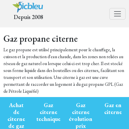
Depuis 2008
Gaz propane citerne
Le gaz propane est utilisé principalement pour le chauffage, la
cuisson et la production d'eau chaude, dans les zones non reliées au
réseau de gaz naturel ou lorsque celui-ci est trop cher. Il est stocké
sous forme liquide dans des bouteilles ou des citernes, facilitant son
transport et son utilisation. Une citerne à gaz est une cuve
permettant de raccorder un logement à du gaz propane GPL (Gaz
de Pétrole Liquéfié)
Achat
Gaz
Gaz
Gaz en
de
citerne
citerne
citerne
citerne
technique
évolution
de gaz
prix