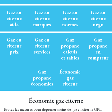
Gaz en
Gaz en
Gaz en
Gaz en
citerne
citerne
citerne
citerne
aide
marques
normes
négo
Gaz en
Gaz en
Gaz
Gaz
citerne
citerne
propane
propane
prix
services
calculs
en
et tables
compteur
Gaz
Économie
propane
gaz
économies
citerne
Économie gaz citerne
Toutes les mesures pour dépenser moins de gaz en citerne GPL