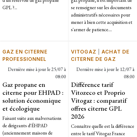
d'un réservoir de gaz propane
gaz propane, il est important de
GPL ?...
se renseigner sur les documents
administratifs nécessaires pour
mener à bien cette acquisition et
s'armer de patience....
GAZ EN CITERNE
VITOGAZ
|
ACHAT DE
PROFESSIONNEL
CITERNE DE GAZ
Dernière mise à jour le
25/07 à
Dernière mise à jour le
12/07 à
08:00
08:00
Gaz propane en
Différence tarif
citerne pour EHPAD :
Vitozeco et Proprio
solution économique
Vitogaz : comparatif
et écologique
offres citerne GPL
2026
Faisant suite aux malversations
de dirigeants d'ÉHPAD
Connaître quelle est la différence
(anciennement maisons de
entre le tarif Vitogaz France