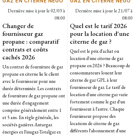
GAZ EN CITERNE NÉGO
GAZ EN CITERNE NÉGO
Dernière mise à jour le
02/03 à
Dernière mise à jour le
21/07 à
08:00
08:00
Changer de
Quel est le tarif 2026
fournisseur gaz
pour la location d'une
propane : comparatif
citerne de gaz ?
contrats et coûts
Quel est le prix d'achat ou
cachés 2026
location d'une citerne de gaz
propane en 2026 ? Beaucoup de
Un contrat de fourniture de gaz
consommateurs louent leur
propane en citerne lie le client
citerne de gaz GPL à leur
avec le fournisseur pour une
fournisseur de gaz. Le tarif de
durée déterminée. Les contrats
location d'une citerne gaz varie
de fourniture de gaz propane ont
fortement comme le gaz d'un
une durée d'engagement
fournisseur à l'autre. Chaque
comprise généralement entre 1
fournisseur propose des
et 5 ans. En règle générale, les
locations de citerne de gaz
sociétés gazières Antargaz
différents l'abonnement d'une
énergies ex Finagaz-Totalgaz ex