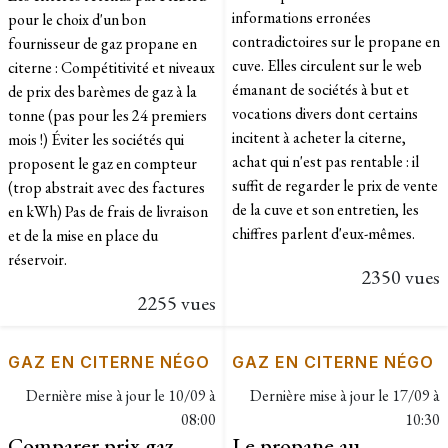
informations erronées
pour le choix d'un bon
contradictoires sur le propane en
fournisseur de gaz propane en
cuve. Elles circulent sur le web
citerne : Compétitivité et niveaux
émanant de sociétés à but et
de prix des barèmes de gaz à la
vocations divers dont certains
tonne (pas pour les 24 premiers
incitent à acheter la citerne,
mois !) Éviter les sociétés qui
achat qui n'est pas rentable : il
proposent le gaz en compteur
suffit de regarder le prix de vente
(trop abstrait avec des factures
de la cuve et son entretien, les
en kWh) Pas de frais de livraison
chiffres parlent d'eux-mêmes.
et de la mise en place du
réservoir.
2350 vues
2255 vues
GAZ EN CITERNE NÉGO
GAZ EN CITERNE NÉGO
Dernière mise à jour le
10/09 à
Dernière mise à jour le
17/09 à
08:00
10:30
Comparer prix gaz
Le propane au