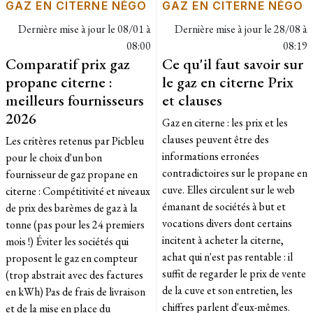
GAZ EN CITERNE NÉGO
GAZ EN CITERNE NÉGO
Dernière mise à jour le
08/01 à
Dernière mise à jour le
28/08 à
08:00
08:19
Comparatif prix gaz
Ce qu'il faut savoir sur
propane citerne :
le gaz en citerne Prix
meilleurs fournisseurs
et clauses
2026
Gaz en citerne : les prix et les
clauses peuvent être des
Les critères retenus par Picbleu
informations erronées
pour le choix d'un bon
contradictoires sur le propane en
fournisseur de gaz propane en
cuve. Elles circulent sur le web
citerne : Compétitivité et niveaux
émanant de sociétés à but et
de prix des barèmes de gaz à la
vocations divers dont certains
tonne (pas pour les 24 premiers
incitent à acheter la citerne,
mois !) Éviter les sociétés qui
achat qui n'est pas rentable : il
proposent le gaz en compteur
suffit de regarder le prix de vente
(trop abstrait avec des factures
de la cuve et son entretien, les
en kWh) Pas de frais de livraison
chiffres parlent d'eux-mêmes.
et de la mise en place du