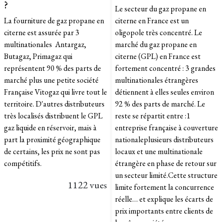
?
Le secteur du gaz propane en
La fourniture de gaz propane en
citerne en France est un
citerne est assurée par 3
oligopole très concentré. Le
multinationales Antargaz,
marché du gaz propane en
Butagaz, Primagaz qui
citerne (GPL) en France est
représentent 90 % des parts de
fortement concentré : 3 grandes
marché plus une petite société
multinationales étrangères
Française Vitogaz qui livre tout le
détiennent à elles seules environ
territoire. D'autres distributeurs
92 % des parts de marché. Le
très localisés distribuent le GPL
reste se répartit entre :1
gaz liquide en réservoir, mais à
entreprise française à couverture
part la proximité géographique
nationaleplusieurs distributeurs
de certains, les prix ne sont pas
locaux et une multinationale
compétitifs.
étrangère en phase de retour sur
un secteur limité.Cette structure
1122 vues
limite fortement la concurrence
réelle… et explique les écarts de
prix importants entre clients de