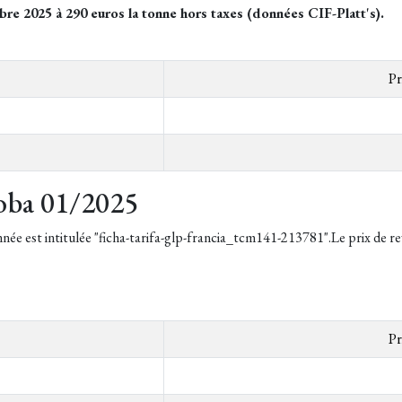
obre 2025 à 290 euros la tonne hors taxes (données CIF-Platt's).
Pr
oba 01/2025
année est intitulée "ficha-tarifa-glp-francia_tcm141-213781".Le prix de 
Pr