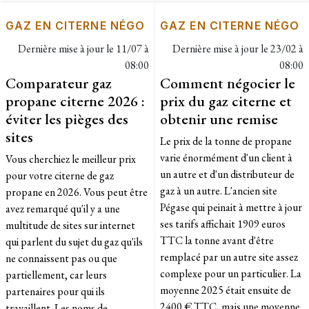
GAZ EN CITERNE NÉGO
GAZ EN CITERNE NÉGO
Dernière mise à jour le
11/07 à
Dernière mise à jour le
23/02 à
08:00
08:00
Comparateur gaz
Comment négocier le
propane citerne 2026 :
prix du gaz citerne et
éviter les pièges des
obtenir une remise
sites
Le prix de la tonne de propane
varie énormément d'un client à
Vous cherchiez le meilleur prix
un autre et d'un distributeur de
pour votre citerne de gaz
gaz à un autre. L'ancien site
propane en 2026. Vous peut être
Pégase qui peinait à mettre à jour
avez remarqué qu'il y a une
ses tarifs affichait 1909 euros
multitude de sites sur internet
TTC la tonne avant d'être
qui parlent du sujet du gaz qu'ils
remplacé par un autre site assez
ne connaissent pas ou que
complexe pour un particulier. La
partiellement, car leurs
moyenne 2025 était ensuite de
partenaires pour qui ils
2400 € TTC, mais une moyenne
travaillent. Les noms de