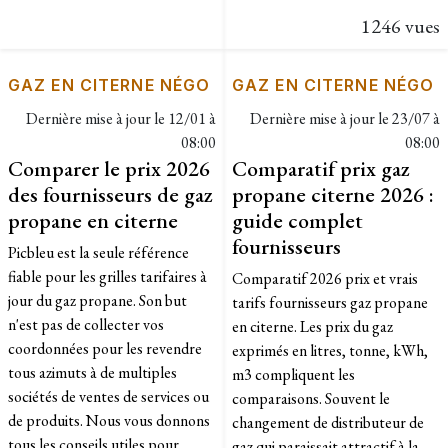
1246 vues
GAZ EN CITERNE NÉGO
GAZ EN CITERNE NÉGO
Dernière mise à jour le
12/01 à
Dernière mise à jour le
23/07 à
08:00
08:00
Comparer le prix 2026
Comparatif prix gaz
des fournisseurs de gaz
propane citerne 2026 :
propane en citerne
guide complet
fournisseurs
Picbleu est la seule référence
fiable pour les grilles tarifaires à
Comparatif 2026 prix et vrais
jour du gaz propane. Son but
tarifs fournisseurs gaz propane
n'est pas de collecter vos
en citerne. Les prix du gaz
coordonnées pour les revendre
exprimés en litres, tonne, kWh,
tous azimuts à de multiples
m3 compliquent les
sociétés de ventes de services ou
comparaisons. Souvent le
de produits. Nous vous donnons
changement de distributeur de
tous les conseils utiles pour
gaz qui paraissait attractif à la