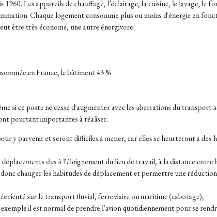
1960. Les appareils de chauffage, l’éclairage, la cuisine, le lavage, le 
mmation. Chaque logement consomme plus ou moins d'énergie en fonction 
eut être très économe, une autre énergivore.
consommée en France, le bâtiment 43 %.
même si ce poste ne cesse d'augmenter avec les aberrations du transport a
nt pourtant importantes à réaliser.
our y parvenir et seront difficiles à mener, car elles se heurteront à d
 déplacements dus à l'éloignement du lieu de travail, à la distance entr
ut donc changer les habitudes de déplacement et permettre une réductio
orienté sur le transport fluvial, ferroviaire ou maritime (cabotage),
 exemple il est normal de prendre l'avion quotidiennement pour se rendre 