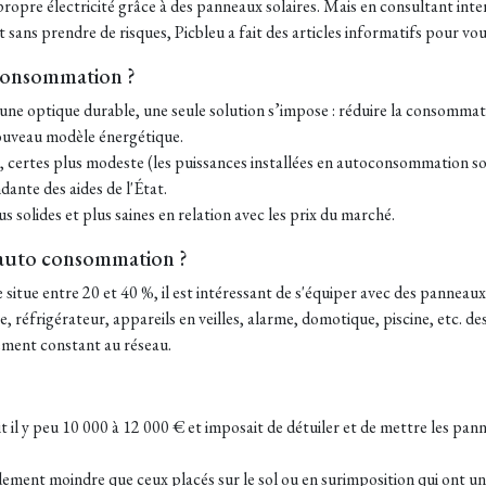
 propre électricité grâce à des panneaux solaires. Mais en consultant intern
 sans prendre de risques, Picbleu a fait des articles informatifs pour vou
 consommation ?
s une optique durable, une seule solution s’impose : réduire la consommat
nouveau modèle énergétique.
 certes plus modeste (les puissances installées en autoconsommation s
dante des aides de l'État.
 solides et plus saines en relation avec les prix du marché.
n auto consommation ?
 situe entre 20 et 40 %, il est intéressant de s'équiper avec des pan
e, réfrigérateur, appareils en veilles, alarme, domotique, piscine, etc. d
ement constant au réseau.
 il y peu 10 000 à 12 000 € et imposait de détuiler et de mettre les panne
ement moindre que ceux placés sur le sol ou en surimposition qui ont un