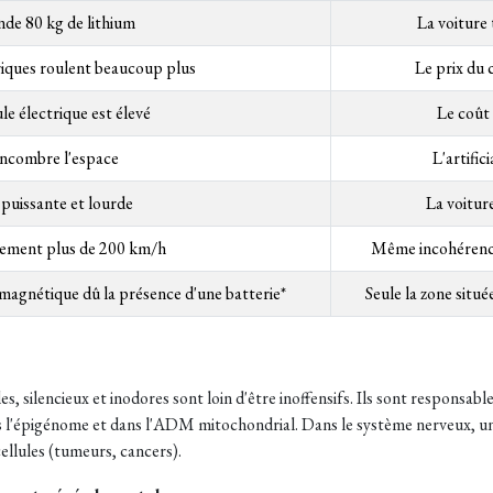
nde 80 kg de lithium
La voiture 
riques roulent beaucoup plus
Le prix du 
le électrique est élevé
Le coût 
encombre l'espace
L'artific
 puissante et lourde
La voitur
dement plus de 200 km/h
Même incohérence 
agnétique dû la présence d'une batterie*
Seule la zone situé
 silencieux et inodores sont loin d'être inoffensifs. Ils sont responsable
s l'épigénome et dans l'ADM mitochondrial. Dans le système nerveux, un
ellules (tumeurs, cancers).