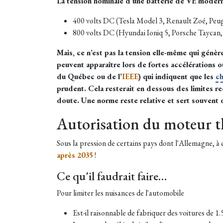
La tension nominale d’une batterie de VE modern
400 volts DC (Tesla Model 3, Renault Zoé, Peu
800 volts DC (Hyundai Ioniq 5, Porsche Taycan,
Mais, ce n’est pas la tension elle-même qui génèr
peuvent apparaître lors de fortes accélérations 
du Québec ou de l’
IEEE
) qui indiquent que les
c
prudent. Cela resterait en dessous des limites r
doute. Une norme reste relative et sert souvent
Autorisation du moteur 
Sous la pression de certains pays dont l'Allemagne, à
après 2035
!
Ce qu'il faudrait faire…
Pour limiter les nuisances de l'automobile
Est-il raisonnable de fabriquer des voitures de 