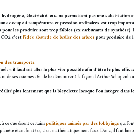
hydrogène, électricité, etc. ne permettent pas une substitution ef
olume occupé à température et pression ordinaires est trop importa
pour les produire sont trop faibles (ex carburants de synthèse). Et
e CO2 c'est
l'idée absurde de brûler des arbres
pour produire de l'
ion des transports
.
quel : «
il faudrait aller le plus vite possible afin d'être le plus effic
rtant de ses axiomes afin de lui démontrer à la façon d'Arthur Schopenhau
réalité plus lentement que la bicyclette lorsque l'on intègre dans l
à ce que disent certains
politiques animés par des lobbyings
qui font
 planète étant limitées, c'est mathématiquement faux. Donc, il faut limite