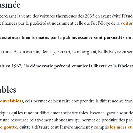
tasmée
terdisant la vente des voitures thermiques dès 2035 en ayant évité l'étu
inancés par la publicité et notamment celle qui fait l'éloge de la
voitur
pectateurs bien formatés par la pub incessante sont persuadés de s
oitures Aston Martin, Bentley, Ferrari, Lamborghini, Rolls-Royce en ser
it en 1967, "la démocratie prétend cumuler la liberté et la fabrica
ables
nouvelables
), cela permet de bien faire comprendre la différence au fra
tiques qui les rendent difficilement substituables. Essence, gazole sont 
st une ressource relativement abondante qui permet de produire des prod
re goutte
, quitte à détruire tout l'environnement y compris
les mers et