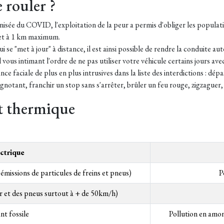
e rouler ?
nisée du COVID, l'exploitation de la peur a permis d'obliger les populatio
r et à 1 km maximum.
i se "met à jour" à distance, il est ainsi possible de rendre la conduite 
al vous intimant l'ordre de ne pas utiliser votre véhicule certains jours a
ance faciale
de plus en plus intrusives dans la liste des interdictions : dé
ignotant, franchir un stop sans s'arrêter, brûler un feu rouge, zigzaguer, 
t thermique
ectrique
 émissions de particules de freins et pneus)
P
r et des pneus surtout à + de 50km/h)
nt fossile
Pollution en amon