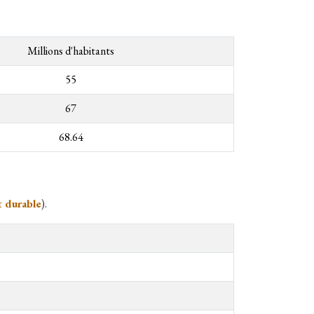
Millions d'habitants
55
67
68.64
t durable
).​
s