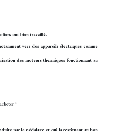
liers ont bien travaillé.
e notamment vers des appareils électriques comme
orisation des moteurs thermiques fonctionnant au
’acheter.“
oduite par le pédalage et qui la restituent au bon