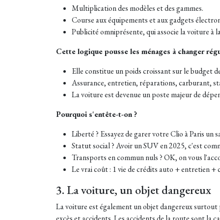
Multiplication des modèles et des gammes.
Course aux équipements et aux gadgets électron
Publicité omniprésente, qui associe la voiture à la
Cette logique pousse les ménages à changer régu
Elle constitue un poids croissant sur le budget 
Assurance, entretien, réparations, carburant, 
La voiture est devenue un poste majeur de dépen
Pourquoi s'entête-t-on ?
Liberté ? Essayez de garer votre Clio à Paris un s
Statut social ? Avoir un SUV en 2025, c'est com
Transports en commun nuls ? OK, on vous l'acc
Le vrai coût : 1 vie de crédits auto + entretien 
3. La voiture, un objet dangereux
La voiture est également un objet dangereux surtout p
excès et accidents. Les accidents de la route sont la