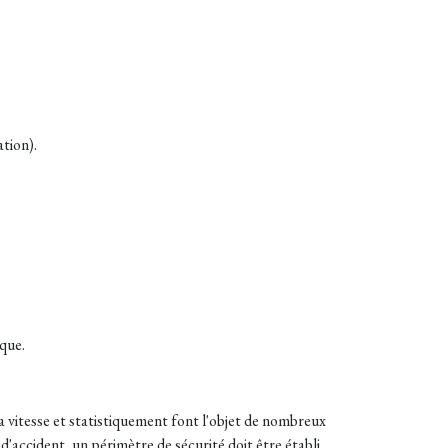
tion).
.
que.
a vitesse et statistiquement font l'objet de nombreux
 d'accident, un périmètre de sécurité doit être établi