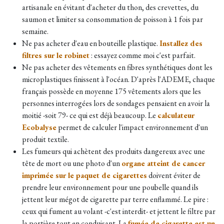
artisanale en évitant d'acheter du thon, des crevettes, du
saumon et limiter sa consommation de
poisson à 1 fois par
semaine.
Ne pas acheter d'eau en bouteille plastique.
Installez des
filtres sur le robinet
: essayez comme moi c'est parfait.
Ne pas acheter des vêtements en fibres synthétiques dont les
microplastiques finissent à l'océan. D'après l'ADEME, chaque
français possède en moyenne 175 vêtements alors que les
personnes interrogées
lors de sondages
pensaient en avoir la
moitié -soit 79- ce qui est déjà beaucoup. Le
calculateur
Ecobalyse
permet de calculer l'impact environnement d'un
produit textile.
Les fumeurs qui achètent des produits dangereux avec une
tête de mort ou une photo d'un
organe atteint de cancer
imprimée sur le paquet de cigarettes
doivent éviter de
prendre leur environnement pour une poubelle quand ils
jettent leur mégot de cigarette par terre enflammé. Le pire :
ceux qui fument au volant -c'est interdit- et jettent le filtre par
la portière tout en conduisant. La
fumée de cigarette est un