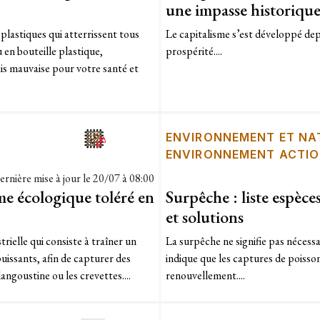
une impasse historique
plastiques qui atterrissent tous
Le capitalisme s’est développé depu
u en bouteille plastique,
prospérité....
is mauvaise pour votre santé et
ENVIRONNEMENT ET NA
ENVIRONNEMENT ACTI
ernière mise à jour le
20/07 à 08:00
me écologique toléré en
Surpêche : liste espèc
et solutions
rielle qui consiste à traîner un
La surpêche ne signifie pas nécess
puissants, afin de capturer des
indique que les captures de poisso
angoustine ou les crevettes....
renouvellement....