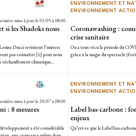
ENVIRONNEMENT ET NA
ENVIRONNEMENT ACTI
ernière mise à jour le
01/05 à 08:00
t si les Shadoks nous
Coronawashing : commen
crise sanitaire
Louise Ducci revisitent l’univers
On a tous vécu la période du COVI
uvent pas connaître [1] pour nous
grâce à la magie du spectacle (footb
e réchauffement climatique....
ENVIRONNEMENT ET NA
ENVIRONNEMENT ACTI
ernière mise à jour le
20/07 à 08:00
ni : 8 mesures
Label bas-carbone : fo
enjeux
e développement a été considérable
Qu’est-ce que le Label bas-carbone 
tion : une croissance infinie dans