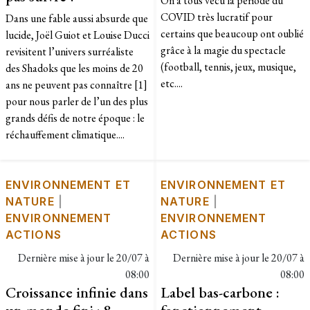
On a tous vécu la période du
COVID très lucratif pour
Dans une fable aussi absurde que
certains que beaucoup ont oublié
lucide, Joël Guiot et Louise Ducci
grâce à la magie du spectacle
revisitent l’univers surréaliste
(football, tennis, jeux, musique,
des Shadoks que les moins de 20
etc....
ans ne peuvent pas connaître [1]
pour nous parler de l’un des plus
grands défis de notre époque : le
réchauffement climatique....
ENVIRONNEMENT ET
ENVIRONNEMENT ET
NATURE
|
NATURE
|
ENVIRONNEMENT
ENVIRONNEMENT
ACTIONS
ACTIONS
Dernière mise à jour le
20/07 à
Dernière mise à jour le
20/07 à
08:00
08:00
Croissance infinie dans
Label bas-carbone :
un monde fini : 8
fonctionnement,