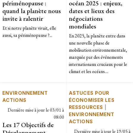
périménopause :
océan 2025 : enjeux,
quand la planète nous
dates et lieux des
invite à ralentir
négociations
mondiales
Et si notre planète vivait, elle
aussi, sa périménopause ?...
En 2025, la planète entre dans
une nouvelle phase de
mobilisation environnementale,
marquée par des événements
internationaux cruciaux pour le
climat et les océans....
ENVIRONNEMENT
ASTUCES POUR
ACTIONS
ÉCONOMISER LES
RESSOURCES
|
Dernière mise à jour le
03/01 à
ENVIRONNEMENT
08:00
ACTIONS
Les 17 Objectifs de
Développement
Dernière mise à jour le
19/05 à