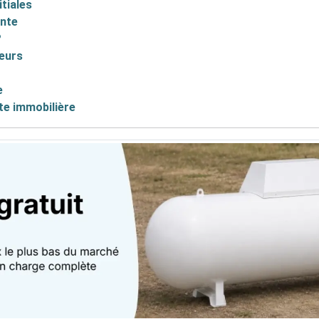
itiales
ente
?
eurs
e
te immobilière