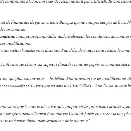
conformité à la loi, nos frais de retrait ne sont pas artificiels. Ils corresp
at de fourniture de gaz en citerne Butagaz qui ne comportait pas de frais. 
de nos contrats.
mmation
, nous pouvons modifier unilatéralement les conditions du contrat 
e ces modifications.
mation selon laquelle vous disposez d'un délai de 3 mois pour résilier le cont
 à informer ses clients sur support durable : courrier papier ou courrier éle
avez, qui plus est, ouverte — le défaut d'information sur les modifications
nte : xxxxxxxx@xxx.fr, envoyée en date du 15/07/2021. Vous l'avez ouverte le 1
tion ainsi que la note explicative qui comportait les principaux articles aya
ont pas gérés manuellement (comme via Outlook) mais en masse via une platef
tre référence client, mais seulement de la trame. »*