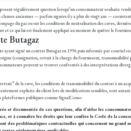
 posent régulièrement question lorsqu’un consommateur souhaite vendre 
clauses anciennes — parfois signées il y a plus de vingt ans — coexistent
mpage du gaz ou sur les conditions de neutralisation des cuves, dernière
ment et ce qui lui est finalement appliqué au moment de quitter le fourniss
nte Butagaz
liente ayant signé un contrat Butagaz en 1996 puis informée par courriel e
rigine (consignation, retrait à la charge du fournisseur, transmissibilité 
 consommateurs peuvent se trouver confrontés à des interprétations dive
etrait” de la cuve, les conditions de transmissibilité du contrat à un acqu
sentement explicite du client lors de modifications sensibles, sont autan
 des plateformes publiques comme SignalConso.
turée et documentée de ces questions, afin d’aider les consommate
ance, et à connaître les droits que leur confère le Code de la cons
ement des problématiques contractuelles qui concernent un grand n
 textes réglementaires applicables.