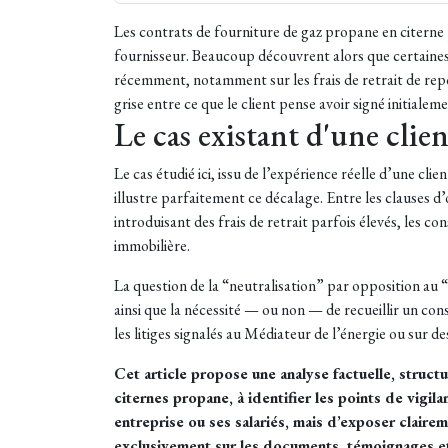
Les contrats de fourniture de gaz propane en citerne
fournisseur. Beaucoup découvrent alors que certaines 
récemment, notamment sur les frais de retrait de repo
grise entre ce que le client pense avoir signé initiale
Le cas existant d'une clie
Le cas étudié ici, issu de l’expérience réelle d’une c
illustre parfaitement ce décalage. Entre les clauses d’o
introduisant des frais de retrait parfois élevés, les
immobilière.
La question de la “neutralisation” par opposition au “r
ainsi que la nécessité — ou non — de recueillir un con
les litiges signalés au Médiateur de l’énergie ou sur
Cet article propose une analyse factuelle, struc
citernes propane, à identifier les points de vigil
entreprise ou ses salariés, mais d’exposer clair
exclusivement sur les documents, témoignages et