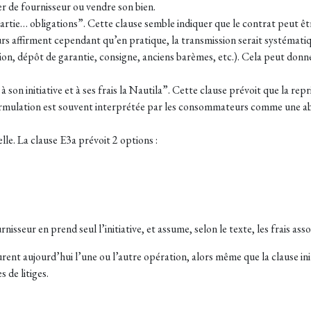
er de fournisseur ou vendre son bien.
 partie… obligations”. Cette clause semble indiquer que le contrat peut 
s affirment cependant qu’en pratique, la transmission serait systémat
on, dépôt de garantie, consigne, anciens barèmes, etc.). Cela peut donner
on initiative et à ses frais la Nautila”. Cette clause prévoit que la repris
e formulation est souvent interprétée par les consommateurs comme une abs
elle. La clause E3a prévoit 2 options :
isseur en prend seul l’initiative, et assume, selon le texte, les frais asso
ent aujourd’hui l’une ou l’autre opération, alors même que la clause initi
 de litiges.