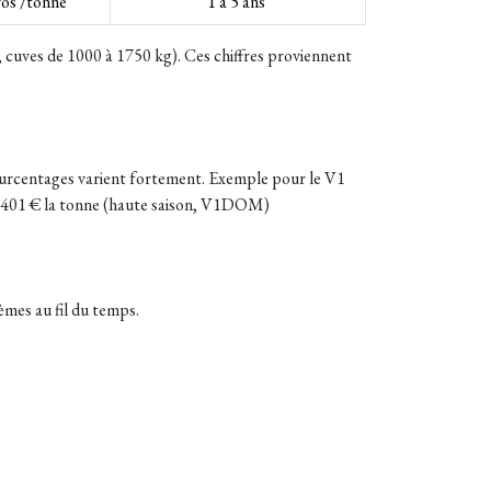
ros /tonne
1 à 5 ans
, cuves de 1000 à 1750 kg).
Ces chiffres proviennent
pourcentages varient fortement. Exemple pour le V1
 3 401 € la tonne (haute saison, V1DOM)
mes au fil du temps.