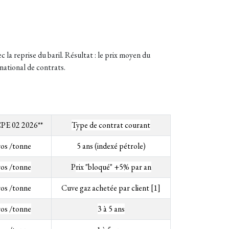
la reprise du baril. Résultat : le prix moyen du
national de contrats.
PE 02 2026**
Type de contrat courant
ros /tonne
5 ans (indexé pétrole)
ros /tonne
P
rix "bloqué" +5% par an
ros /tonne
Cuve gaz achetée par client [1]
ros /tonne
3 à 5 ans