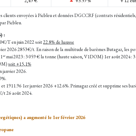
2,49 €
🔺 +3.59 %
+ 12 eu
s clients envoyées à Picbleu et données DGCCRF (contrats résidentiels
par Picbleu.
) :
40€/T en juin 2022 soit
22.8% de hausse
vier 2026 2853€/t. En raison de la multitude de barèmes Butagaz, les 
 1ᵉʳ mai 2023 : 3 059 € la tonne (haute saison, V1DOM) 1er août 2024 :
1DOM)
soit +15,1%
 janvier 2026.
.9%.
et 1911.96 1er janvier 2026 +12.6%. Primagaz créé et supprime ses barè
€/t 26 août 2024.
rgétiques) a augmenté le 1er février 2026
propane