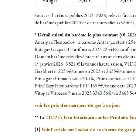
Vitogaz
2,41 €
2,42 €
Sources : barèmes publics 2023–2026, relevés facture
de barèmes publics 2025 et de retours clients vérifiés 
* Détail calcul du barème le plus courant (01 2026
Antargaz Flexipack+ : le barème Antargaz était à 25
Butagaz Gazpart1 : tarif mars 2023 2234€/t tarif jan
Dom un barème très élevé facturé aux anciens clients
1ᵉʳ janvier 2026 : 3 521 € la tonne (haute saison, V
Gaz liberté : 2234€/tonne en 2023 et 2435€/tonne en
Primagaz : Primaclassic +23.4%, Primaconfiance +14
Prim’Eazy First barème PF1 : 1699€/tonne date 2023 
Vitogaz Vitozeco 9 mars 2023 3343.56€/t à 3463.56
voir les prix des marques de gaz à ce jour
** La
TICPE (Taxe Intérieure sur les Produits Éne
[1]
Voir l'article sur l'achat de sa citerne de gaz 