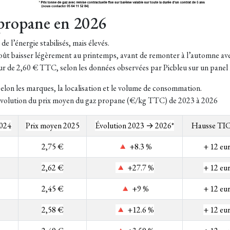
 propane en 2026
e l’énergie stabilisés, mais élevés.
oût baisser légèrement au printemps, avant de remonter à l’automne avec 
ur de 2,60 € TTC, selon les données observées par Picbleu sur un panel 
lon les marques, la localisation et le volume de consommation.
volution du prix moyen du gaz propane (€/kg TTC) de 2023 à 2026
2024
Prix moyen 2025
Évolution 2023 → 2026*
Hausse TIC
2,75 €
🔺 +8.3 %
+ 12 eu
2,62 €
🔺 +27.7 %
+ 12 eu
2,45 €
🔺 +9 %
+ 12 eu
2,58 €
🔺 +12.6 %
+ 12 eu