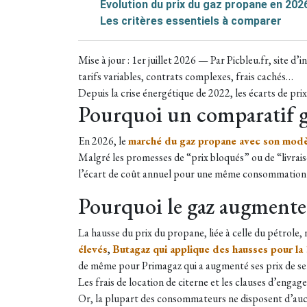
Évolution du prix du gaz propane en 202
Les critères essentiels à comparer
Mise à jour : 1er juillet 2026 — Par Picbleu.fr, site 
tarifs variables, contrats complexes, frais cachés…
Depuis la crise énergétique de 2022, les écarts de p
Pourquoi un comparatif g
En 2026, le
marché du gaz propane avec son modè
Malgré les promesses de “prix bloqués” ou de “livrais
l’écart de coût annuel pour une même consommation pe
Pourquoi le gaz augmente-
La hausse du prix du propane, liée à celle du pétrole
élevés
,
Butagaz qui applique des hausses pour la
de même pour Primagaz qui a augmenté ses prix de se
Les frais de location de citerne et les clauses d’engag
Or, la plupart des consommateurs ne disposent d’auc