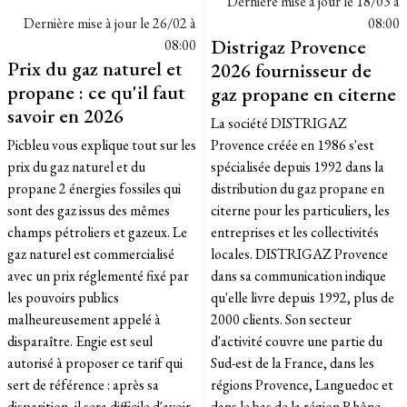
Dernière mise à jour le
18/03 à
Dernière mise à jour le
26/02 à
08:00
Distrigaz Provence
08:00
Prix du gaz naturel et
2026 fournisseur de
propane : ce qu'il faut
gaz propane en citerne
savoir en 2026
La société DISTRIGAZ
Picbleu vous explique tout sur les
Provence créée en 1986 s'est
prix du gaz naturel et du
spécialisée depuis 1992 dans la
propane 2 énergies fossiles qui
distribution du gaz propane en
sont des gaz issus des mêmes
citerne pour les particuliers, les
champs pétroliers et gazeux. Le
entreprises et les collectivités
gaz naturel est commercialisé
locales. DISTRIGAZ Provence
avec un prix réglementé fixé par
dans sa communication indique
les pouvoirs publics
qu'elle livre depuis 1992, plus de
malheureusement appelé à
2000 clients. Son secteur
disparaître. Engie est seul
d'activité couvre une partie du
autorisé à proposer ce tarif qui
Sud-est de la France, dans les
sert de référence : après sa
régions Provence, Languedoc et
disparition, il sera difficile d'avoir
dans le bas de la région Rhône