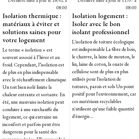
Dernière mise à jour le
18/02 à
Dernière mise à jour le
11/07 à
08:00
08:00
Isolation thermique :
Isolation logement :
matériaux à éviter et
Isoler avec le bon
solutions saines pour
isolant professionnel
votre logement
L'isolation de toiture écologique
est indispensable La fibre de bois,
Le terme « isolation » est
le chanvre, la laine de mouton, le
souvent associé à l’hiver et au
lin, laine de coton, la ouate de
froid. Cependant, l’isolation est
cellulose sont de plus en plus
de plus en plus indispensable
utilisés pour l'isolation de
avec le réchauffement climatique.
toitures, parois et sols Un point
Un toit bien isolé limite la
positif pour l'environnement, car
chaleur entrante et sortante. En
ces matériaux recyclables
été, une mauvaise isolation peut
n'utilisent qu'une faible quantité
conduire à une surchauffe du
d'énergie....
logement, ce qui entraine un
inconfort et parfois peut être
dangereux pour la santé des