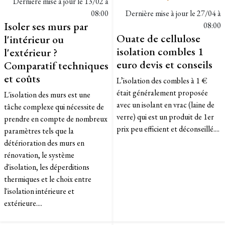
Dernière mise à jour le
13/02 à
08:00
Dernière mise à jour le
27/04 à
Isoler ses murs par
08:00
Ouate de cellulose
l'intérieur ou
isolation combles 1
l'extérieur ?
euro devis et conseils
Comparatif techniques
et coûts
L’isolation des combles à 1 €
était généralement proposée
L'isolation des murs est une
avec un isolant en vrac (laine de
tâche complexe qui nécessite de
verre) qui est un produit de 1er
prendre en compte de nombreux
prix peu efficient et déconseillé....
paramètres tels que la
détérioration des murs en
rénovation, le système
d'isolation, les déperditions
thermiques et le choix entre
l'isolation intérieure et
extérieure....