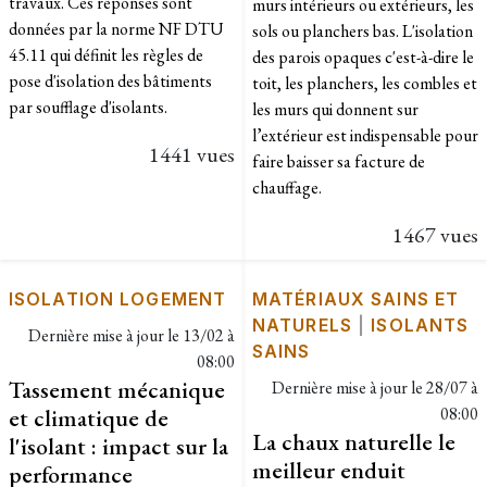
travaux. Ces réponses sont
murs intérieurs ou extérieurs, les
données par la norme NF DTU
sols ou planchers bas. L'isolation
45.11 qui définit les règles de
des parois opaques c'est-à-dire le
pose d'isolation des bâtiments
toit, les planchers, les combles et
par soufflage d'isolants.
les murs qui donnent sur
l’extérieur est indispensable pour
1441 vues
faire baisser sa facture de
chauffage.
1467 vues
ISOLATION LOGEMENT
MATÉRIAUX SAINS ET
NATURELS
|
ISOLANTS
Dernière mise à jour le
13/02 à
SAINS
08:00
Tassement mécanique
Dernière mise à jour le
28/07 à
et climatique de
08:00
La chaux naturelle le
l'isolant : impact sur la
meilleur enduit
performance