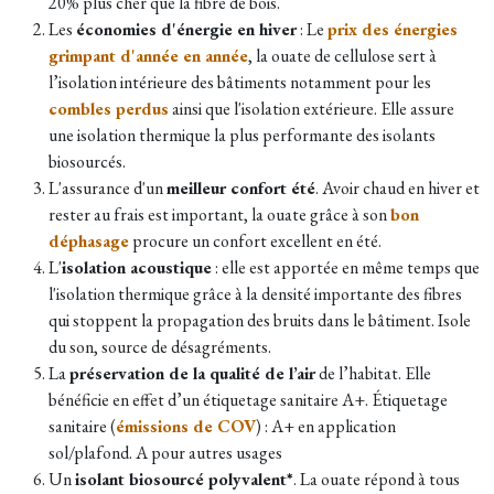
20% plus cher que la fibre de bois.
Les
économies d'énergie en hiver
: Le
prix des énergies
grimpant d'année en année
, la ouate de cellulose sert à
l’isolation intérieure des bâtiments notamment pour les
combles perdus
ainsi que l'isolation extérieure. Elle assure
une isolation thermique la plus performante des isolants
biosourcés.
L'assurance d'un
meilleur confort été
. Avoir chaud en hiver et
rester au frais est important, la ouate grâce à son
bon
déphasage
procure un confort excellent en été.
L'
isolation acoustique
: elle est apportée en même temps que
l'isolation thermique grâce à la densité importante des fibres
qui stoppent la propagation des bruits dans le bâtiment. Isole
du son, source de désagréments.
La
préservation de la qualité de l’air
de l’habitat. Elle
bénéficie en effet d’un étiquetage sanitaire A+. Étiquetage
sanitaire (
émissions de COV
) : A+ en application
sol/plafond. A pour autres usages
Un
isolant biosourcé polyvalent*
. La ouate répond à tous