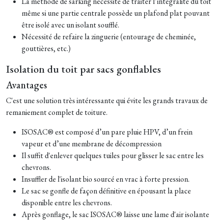
La méthode de sarking nécessite de traiter l’intégralité du toit
même si une partie centrale possède un plafond plat pouvant
être isolé avec un isolant soufflé.
Nécessité de refaire la zinguerie (entourage de cheminée,
gouttières, etc.)
Isolation du toit par sacs gonflables
Avantages
C'est une solution très intéressante qui évite les grands travaux de
remaniement complet de toiture.
ISOSAC® est composé d’un pare pluie HPV, d’un frein
vapeur et d’une membrane de décompression
Il suffit d'enlever quelques tuiles pour glisser le sac entre les
chevrons.
Insuffler de l'isolant bio sourcé en vrac à forte pression.
Le sac se gonfle de façon définitive en épousant la place
disponible entre les chevrons.
Après gonflage, le sac ISOSAC® laisse une lame d'air isolante