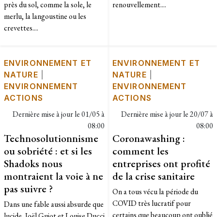
près du sol, comme la sole, le
renouvellement....
merlu, la langoustine ou les
crevettes....
ENVIRONNEMENT ET
ENVIRONNEMENT ET
NATURE
|
NATURE
|
ENVIRONNEMENT
ENVIRONNEMENT
ACTIONS
ACTIONS
Dernière mise à jour le
01/05 à
Dernière mise à jour le
20/07 à
08:00
08:00
Technosolutionnisme
Coronawashing :
ou sobriété : et si les
comment les
Shadoks nous
entreprises ont profité
montraient la voie à ne
de la crise sanitaire
pas suivre ?
On a tous vécu la période du
COVID très lucratif pour
Dans une fable aussi absurde que
certains que beaucoup ont oublié
lucide, Joël Guiot et Louise Ducci