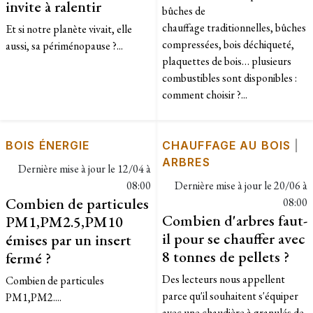
invite à ralentir
bûches de
chauffage traditionnelles, bûches
Et si notre planète vivait, elle
compressées, bois déchiqueté,
aussi, sa périménopause ?...
plaquettes de bois… plusieurs
combustibles sont disponibles :
comment choisir ?...
BOIS ÉNERGIE
CHAUFFAGE AU BOIS
|
ARBRES
Dernière mise à jour le
12/04 à
08:00
Dernière mise à jour le
20/06 à
Combien de particules
08:00
Combien d'arbres faut-
PM1,PM2.5,PM10
il pour se chauffer avec
émises par un insert
8 tonnes de pellets ?
fermé ?
Des lecteurs nous appellent
Combien de particules
parce qu'il souhaitent s'équiper
PM1,PM2....
avec une chaudière à granulés de