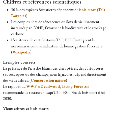
Chiffres et références scientifiques
30 % des espèces forestières dépendent du
bois mort (Tela
Botanica)
.
Les couples îlots de sénescence ou îlots de vieillissement,
instaurés par l’ONF, favorisent la biodiversité et le stockage
carbone
L’existence de certifications (FSC, PEFC) intègrent la
nécromasse comme indicateur de bonne gestion forestière.
(
Wikipédia
)
Exemples concrets
La présence du Pic à dos blanc, des chiroptères, des coléoptères
saproxyliques ou des champignons lignicoles, dépend directement
des vieux arbres. (
Conservation nature
)
Le rapport du
WWF « Deadwood, Living Forests »
recommande de restaurer jusqu’à 20–30 m³/ha de bois mort d’ici
2030.
V
ieux arbres et bois morts