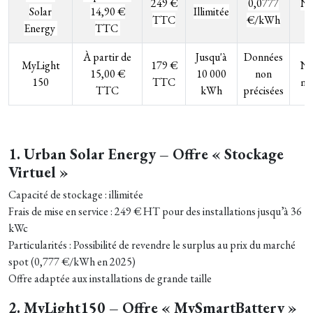
249 €
0,0777
No
Solar
14,90 €
Illimitée
TTC
€/kWh
f
Energy
TTC
À partir de
Jusqu'à
Données
MyLight
179 €
N
15,00 €
10 000
non
150
TTC
mo
TTC
kWh
précisées
1. Urban Solar Energy – Offre « Stockage
Virtuel »
Capacité de stockage : illimitée
Frais de mise en service : 249 € HT pour des installations jusqu’à 36
kWc
Particularités : Possibilité de revendre le surplus au prix du marché
spot (0,777 €/kWh en 2025)
Offre adaptée aux installations de grande taille
2. MyLight150 – Offre « MySmartBattery »