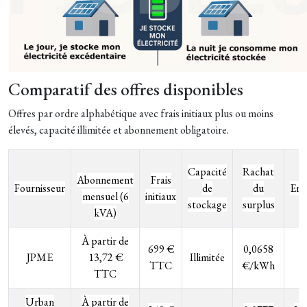
Comparatif des offres disponibles
Offres par ordre alphabétique avec frais initiaux plus ou moins
élevés, capacité illimitée et abonnement obligatoire.
Capacité
Rachat
Abonnement
Frais
Fournisseur
de
du
Eng
mensuel (6
initiaux
stockage
surplus
kVA)
À partir de
699 €
0,0658
JPME
13,72 €
Illimitée
TTC
€/kWh
TTC
Urban
À partir de