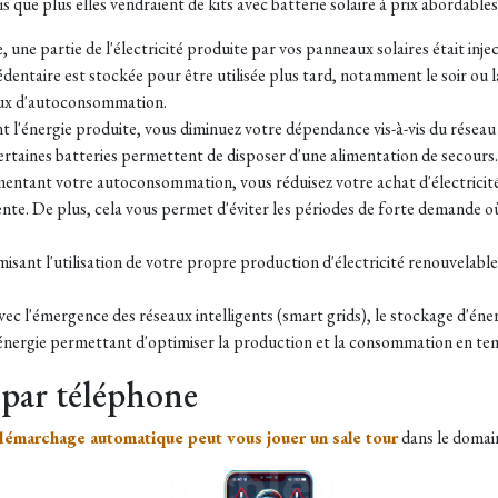
 que plus elles vendraient de kits avec batterie solaire à prix abordables
e, une partie de l'électricité produite par vos panneaux solaires était inj
dentaire est stockée pour être utilisée plus tard, notamment le soir ou 
ux d'autoconsommation.
nt l'énergie produite, vous diminuez votre dépendance vis-à-vis du réseau 
certaines batteries permettent de disposer d'une alimentation de secours.
mentant votre autoconsommation, vous réduisez votre achat d'électricité
nte. De plus, cela vous permet d'éviter les périodes de forte demande où l
misant l'utilisation de votre propre production d'électricité renouvelabl
Avec l'émergence des réseaux intelligents (smart grids), le stockage d'én
l'énergie permettant d'optimiser la production et la consommation en tem
par téléphone
démarchage automatique peut vous jouer un sale tour
dans le domain