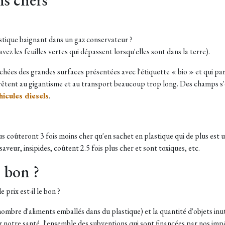
stique baignant dans un gaz conservateur ?
ez les feuilles vertes qui dépassent lorsqu'elles sont dans la terre).
chées des grandes surfaces présentées avec l'étiquette « bio » et qui pa
'arrêtent au gigantisme et au transport beaucoup trop long. Des champs s
hicules diesels
.
s coûteront 3 fois moins cher qu'en sachet en plastique qui de plus est 
saveur, insipides, coûtent 2.5 fois plus cher et sont toxiques, etc.
e bon ?
 prix est-il le bon ?
ombre d'aliments emballés dans du plastique) et la quantité d'objets inuti
r notre santé, l'ensemble des subventions qui sont financées par nos impô