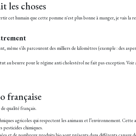
it les choses
s avertir cet humain que cette pomme n'est plus bonne à manger, je vais la r
utrement
vent, même s'ils parcourent des milliers de kilomètres (exemple : des aspe
t au beurre pour le régime anti cholestérol ne fait pas exception. Voir art
io française
 de qualité français.
chniques agricoles qui respectent les animaux et l’environnement. Cette a
res pesticides chimiques.
nnées et de nombreux produits bio sont présents dans différents canaux d