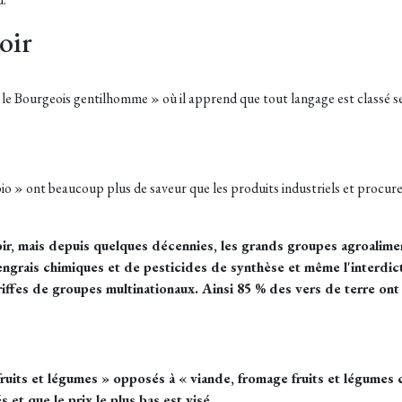
oir
 Bourgeois gentilhomme » où il apprend que tout langage est classé selon
 bio » ont beaucoup plus de saveur que les produits industriels et procure
voir, mais depuis quelques décennies, les grands groupes agroalim
engrais chimiques et de pesticides de synthèse et même l'interdict
iffes de groupes multinationaux. Ainsi 85 % des vers de terre ont d
ruits et légumes » opposés à « viande, fromage fruits et légumes 
 et que le prix le plus bas est visé.