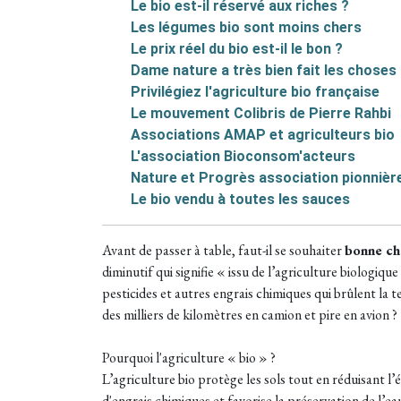
Le bio est-il réservé aux riches ?
Les légumes bio sont moins chers
Le prix réel du bio est-il le bon ?
Dame nature a très bien fait les choses
Privilégiez l'agriculture bio française
Le mouvement Colibris de Pierre Rahbi
Associations AMAP et agriculteurs bio
L'association Bioconsom'acteurs
Nature et Progrès association pionnièr
Le bio vendu à toutes les sauces
Avant de passer à table, faut-il se souhaiter
bonne ch
diminutif qui signifie « issu de l’agriculture biologique
pesticides et autres engrais chimiques qui brûlent la te
des milliers de kilomètres en camion et pire en avion ?
Pourquoi l'agriculture « bio » ?
L’agriculture bio protège les sols tout en réduisant l’é
d'engrais chimiques et favorise la préservation de l’ea