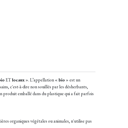
bio
ET
locaux
». L’appellation «
bio
» est un
sains, c'est-à-dire non souillés par les désherbants,
 un produit emballé dans du plastique qui a fait parfois
atières organiques végétales ou animales, n'utilise pas