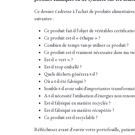
Ce dossier s'adresse à l'achat de produits alimentaires
suivantes :
Ce produit fait-il l'objet de véritables certificati
Ce produit est-il « éthique » ?
Combien de temps vais-je utiliser ce produit ?
Ce produit est-il vraiment nécessaire dans ma vie
Est-il « vert » ?
Est-il trop emballé ?
Quels déchets générera-t-il ?
Où a-t-il été fabriqué ?
Semble-t-il avoir subi d'importantes transformat
A-t-il nécessité l'utilisation d'énergies non reno
Est-il fabriqué en matière recyclée ?
Est-il fabriqué en matière récupérée ?
Ce produit est-il recyclable ?
Réfléchissez avant d'ouvrir votre portefeuille, patient