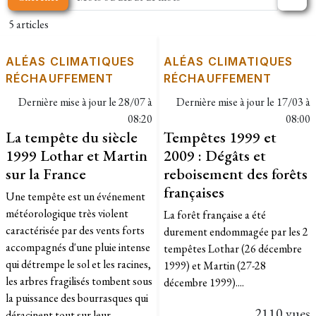
5 articles
ALÉAS CLIMATIQUES
ALÉAS CLIMATIQUES
RÉCHAUFFEMENT
RÉCHAUFFEMENT
Dernière mise à jour le
28/07 à
Dernière mise à jour le
17/03 à
08:20
08:00
La tempête du siècle
Tempêtes 1999 et
1999 Lothar et Martin
2009 : Dégâts et
sur la France
reboisement des forêts
françaises
Une tempête est un événement
météorologique très violent
La forêt française a été
caractérisée par des vents forts
durement endommagée par les 2
accompagnés d'une pluie intense
tempêtes Lothar (26 décembre
qui détrempe le sol et les racines,
1999) et Martin (27-28
les arbres fragilisés tombent sous
décembre 1999)....
la puissance des bourrasques qui
2110 vues
déracinent tout sur leur