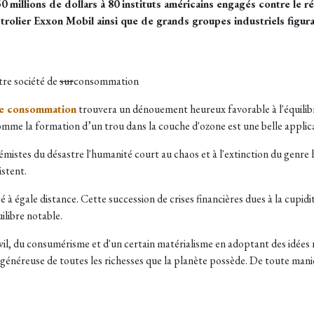
 millions de dollars à 80 instituts américains engagés contre le r
trolier Exxon Mobil ainsi que de grands groupes industriels figura
tre société de
sur
consommation
de consommation
trouvera un dénouement heureux favorable à l'équilib
e la formation d’un trou dans la couche d'ozone est une belle applica
émistes du désastre l'humanité court au chaos et à l'extinction du genre h
stent.
cé à égale distance. Cette succession de crises financières dues à la cupid
ilibre notable.
 vil, du consumérisme et d'un certain matérialisme en adoptant des idées 
généreuse de toutes les richesses que la planète possède. De toute manièr