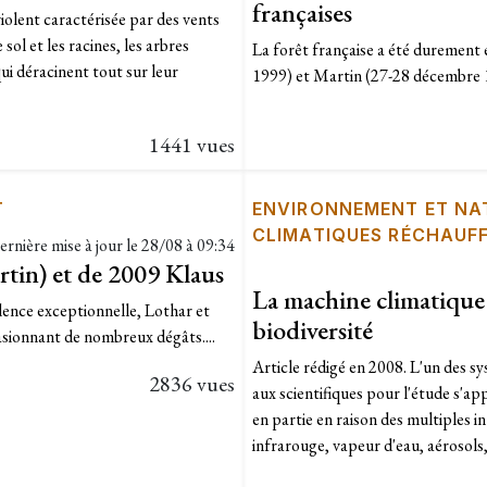
françaises
olent caractérisée par des vents
ol et les racines, les arbres
La forêt française a été duremen
ui déracinent tout sur leur
1999) et Martin (27-28 décembre 1
1441 vues
T
ENVIRONNEMENT ET NA
CLIMATIQUES RÉCHAUF
ernière mise à jour le
28/08 à 09:34
tin) et de 2009 Klaus
La machine climatique 
ence exceptionnelle, Lothar et
biodiversité
asionnant de nombreux dégâts....
Article rédigé en 2008. L'un des s
2836 vues
aux scientifiques pour l'étude s'a
en partie en raison des multiples 
infrarouge, vapeur d'eau, aérosols,