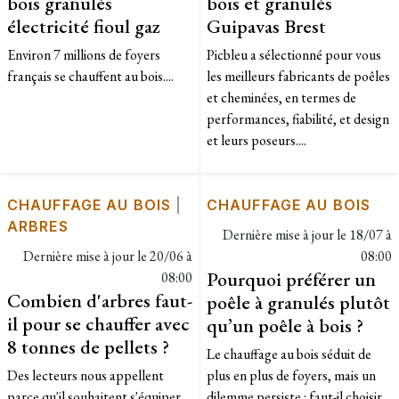
bois granulés
bois et granulés
électricité fioul gaz
Guipavas Brest
Environ 7 millions de foyers
Picbleu a sélectionné pour vous
français se chauffent au bois....
les meilleurs fabricants de poêles
et cheminées, en termes de
performances, fiabilité, et design
et leurs poseurs....
CHAUFFAGE AU BOIS
|
CHAUFFAGE AU BOIS
ARBRES
Dernière mise à jour le
18/07 à
Dernière mise à jour le
20/06 à
08:00
Pourquoi préférer un
08:00
Combien d'arbres faut-
poêle à granulés plutôt
il pour se chauffer avec
qu’un poêle à bois ?
8 tonnes de pellets ?
Le chauffage au bois séduit de
Des lecteurs nous appellent
plus en plus de foyers, mais un
parce qu'il souhaitent s'équiper
dilemme persiste : faut-il choisir