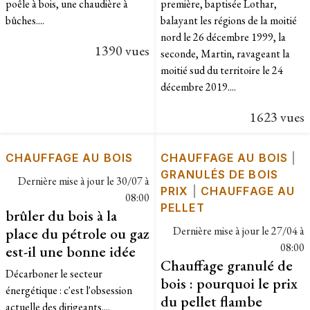
poêle à bois, une chaudière à
première, baptisée Lothar,
bûches....
balayant les régions de la moitié
nord le 26 décembre 1999, la
1390 vues
seconde, Martin, ravageant la
moitié sud du territoire le 24
décembre 2019....
1623 vues
CHAUFFAGE AU BOIS
CHAUFFAGE AU BOIS
|
GRANULÉS DE BOIS
Dernière mise à jour le
30/07 à
PRIX
|
CHAUFFAGE AU
08:00
PELLET
brûler du bois à la
place du pétrole ou gaz
Dernière mise à jour le
27/04 à
08:00
est-il une bonne idée
Chauffage granulé de
Décarboner le secteur
bois : pourquoi le prix
énergétique : c'est l'obsession
du pellet flambe
actuelle des dirigeants....