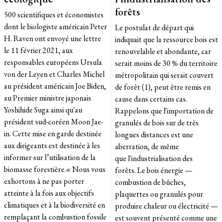
forêts
500 scientifiques et économistes
dont le biologiste américain Peter
​Le postulat de départ qui
H. Raven ont envoyé une lettre
indiquait que la ressource bois est
le 11 février 2021, aux
renouvelable et abondante, car
responsables européens Ursula
serait moins de 30 % du territoire
von der Leyen et Charles Michel
métropolitain qui serait couvert
au président américain Joe Biden,
de forêt (1), peut être remis en
au Premier ministre japonais
cause dans certains cas.
Yoshihide Suga ainsi qu'au
Rappelons que l'importation de
président sud-coréen Moon Jae-
granulés de bois sur de très
in. Cette mise en garde destinée
longues distances est une
aux dirigeants est destinée à les
aberration, de même
informer sur l’utilisation de la
que l'industrialisation des
biomasse forestière.« Nous vous
forêts. Le bois énergie —
exhortons à ne pas porter
combustion de bûches,
atteinte à la fois aux objectifs
plaquettes ou granulés pour
climatiques et à la biodiversité en
produire chaleur ou électricité —
remplaçant la combustion fossile
est souvent présenté comme une