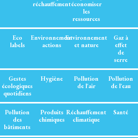
réchauffement
économiser
les
ressources
Eco
Environnement
Environnement
Gaz à
labels
actions
et nature
effet
de
serre
Gestes
Hygiène
Pollution
Pollution
écologiques
de l'air
de l'eau
quotidiens
Pollution
Produits
Réchauffement
Santé
des
chimiques
climatique
bâtiments