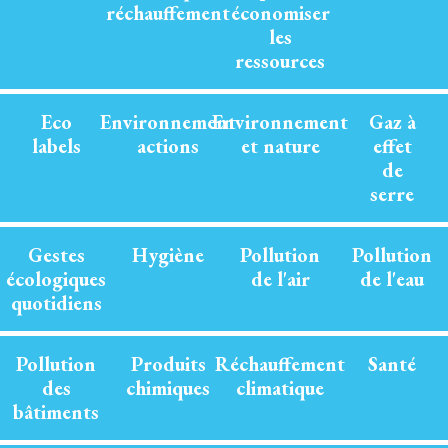
réchauffement
économiser
les
ressources
Eco
Environnement
Environnement
Gaz à
labels
actions
et nature
effet
de
serre
Gestes
Hygiène
Pollution
Pollution
écologiques
de l'air
de l'eau
quotidiens
Pollution
Produits
Réchauffement
Santé
des
chimiques
climatique
bâtiments