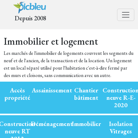
Depuis 2008
Immobilier et logement
Les marchés de l'immobilier de logements couvrent les segments du
neuf et de l'ancien, de la transaction et de la location. Un logement
est un local séparé utilisé pour l'habitation c'est-à-dire fermé par
des murs et cloisons, sans communication avec un autre.
Accès
Assainissement
Chantier
Constructio
propriété
bâtiment
neuve R-E-
2020
Construction
Déménagement
Immobilier
Isolation
neuve RT
Vitrages