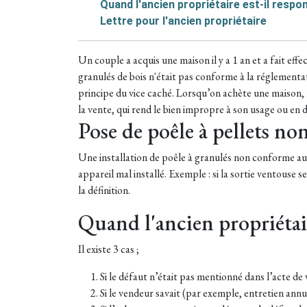
Quand l'ancien propriétaire est-il respo
Lettre pour l'ancien propriétaire
​Un couple a acquis une maison il y a 1 an et a fait eff
granulés de bois n'était pas conforme à la réglementat
principe du vice caché. Lorsqu’on achète une maison, le
la vente, qui rend le bien impropre à son usage ou en
Pose de poêle à pellets n
Une installation de poêle à granulés non conforme au r
appareil mal installé. Exemple : si la sortie ventouse 
la définition.
Quand l'ancien propriétair
Il existe 3 cas ;
Si le défaut n’était pas mentionné dans l’acte de
Si le vendeur savait (par exemple, entretien annu