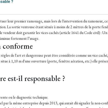
nsable ?
ectuer leur premier ramonage, mais lors de l'intervention du ramoneur, celu
ion. La sortie ventouse étant située à moins de 2 mètres de la porte fen
 vendeur doit garantir les vices cachés (article 1641 du Code civil) :
Un 
 diminue fortement l’usage.
on conforme
ègles de l'art et dangereuse peut être considérée comme un vice caché, s
se situe à 1,10 m d'une ouverture (porte, fenêtre aération, etc.) elle pr
e est-il responsable ?
 vente ou le diagnostic technique.
el par la même entreprise depuis 2013, qui aurait dû signaler la non-con