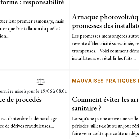
forme : responsabilité
Arnaque photovoltaïqu
fectuer leur premier ramonage, mais
promesses des installat
ater que l'installation du poêle à
on....
Les promesses mensongères autour
revente d’électricité surestimée, 
trompeuses… Voici comment démont
installateurs et rétablir les faits....
MAUVAISES PRATIQUES
ernière mise à jour le
19/06 à 08:01
rce de procédés
Comment éviter les ar
sanitaire ?
 est d'interdire le démarchage
Lorsqu'une panne arrive une veill
e de dérives frauduleuses....
périodes juillet-août ou un jour fé
faire venir coûte que coûte un dépa