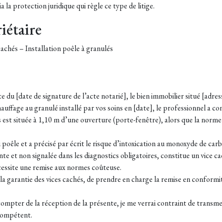
 la protection juridique qui règle ce type de litige.
iétaire
 cachés – Installation poêle à granulés
e du [date de signature de l’acte notarié], le bien immobilier situé [adre
auffage au granulé installé par vos soins en
[date]
, le professionnel a c
s est située à 1,10 m d’une ouverture (porte-fenêtre), alors que la n
 poêle et a précisé par écrit le risque d’intoxication au monoxyde de ca
nte et non signalée dans les diagnostics obligatoires, constitue un vice ca
cessite une remise aux normes coûteuse.
a garantie des vices cachés, de prendre en charge la remise en conformit
compter de la réception de la présente, je me verrai contraint de transme
 compétent.