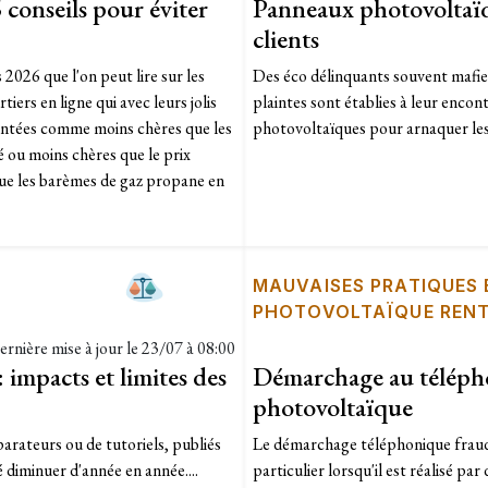
 conseils pour éviter
Panneaux photovoltaïqu
clients
 2026 que l'on peut lire sur les
Des éco délinquants souvent mafieu
iers en ligne qui avec leurs jolis
plaintes sont établies à leur enco
sentées comme moins chères que les
photovoltaïques pour arnaquer les c
é ou moins chères que le prix
que les barèmes de gaz propane en
MAUVAISES PRATIQUES
PHOTOVOLTAÏQUE RENT
ernière mise à jour le
23/07 à 08:00
 impacts et limites des
Démarchage au téléphon
photovoltaïque
parateurs ou de tutoriels, publiés
Le démarchage téléphonique fraudu
é diminuer d'année en année....
particulier lorsqu'il est réalisé pa