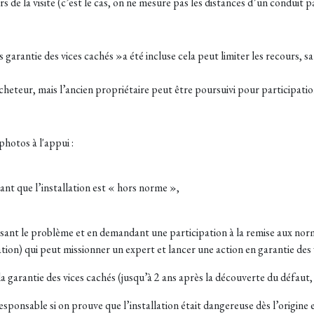
rs de la visite (c’est le cas, on ne mesure pas les distances d’un conduit 
s garantie des vices cachés »a été incluse cela peut limiter les recours, s
heteur, mais l’ancien propriétaire peut être poursuivi pour participation
hotos à l'appui :
sant que l’installation est « hors norme »,
sant le problème et en demandant une participation à la remise aux norm
ation) qui peut missionner un expert et lancer une action en garantie des 
r la garantie des vices cachés (jusqu’à 2 ans après la découverte du défaut
esponsable si on prouve que l’installation était dangereuse dès l’origine e