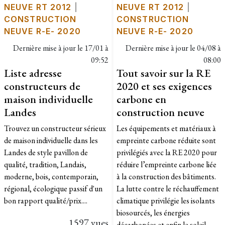
NEUVE RT 2012
|
NEUVE RT 2012
|
CONSTRUCTION
CONSTRUCTION
NEUVE R-E- 2020
NEUVE R-E- 2020
Dernière mise à jour le
17/01 à
Dernière mise à jour le
04/08 à
09:52
08:00
Liste adresse
Tout savoir sur la RE
constructeurs de
2020 et ses exigences
maison individuelle
carbone en
Landes
construction neuve
Trouvez un constructeur sérieux
Les équipements et matériaux à
de maison individuelle dans les
empreinte carbone réduite sont
Landes de style pavillon de
privilégiés avec la RE 2020 pour
qualité, tradition, Landais,
réduire l’empreinte carbone liée
moderne, bois, contemporain,
à la construction des bâtiments.
régional, écologique passif d'un
La lutte contre le réchauffement
bon rapport qualité/prix....
climatique privilégie les isolants
biosourcés, les énergies
1597 vues
décarbonées et enfin le soleil