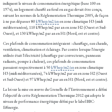
indiquent le niveau de consommation énergétique (base 100 en
1974), un logement chauffé au fioul ou au gaz devait être conçu,
suivant les normes de la Réglementation Thermique 2005, de façon
à ne pas dépasser 80
kWhep/m2/an
en zone climatique H3 (midi
méditerranéen), 110 kWhep/m2 par an en zone H2 (Ouest et Sud-
Ouest), et 130 kWhep/m2 par an en H1 (Nord, est et centre).
Ces plafonds de consommation intégraient : chauffage, eau chaude,
ventilation, cli­matisation et éclairage. Par contre lorsque l'éner­gie
utilisée était l'électricité (chauffage par convecteurs, panneaux
radiants, pompe à chaleur), ces plafonds de consommation
passaient respectivement à 50
kWhep/m2/an
en zone climatique
H3 (midi méditerranéen), 74 kWhep/m2 par an en zone H2 (Ouest
et Sud-Ouest) et 97 kWhep/m2 par an en H1 (Nord, est et centre).
La loi sur la mise en œuvre du Grenelle de l’Environnement a défini
l’objectif de cette Réglementation Thermique 2012 qui adopte le
niveau de performance énergétique défini par le label BBC-
Effinergie.