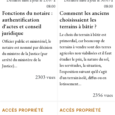
Dernière mise à jour le
13/07 à
Dernière mise à jour le
30/09 à
08:00
08:00
Fonctions du notaire :
Comment les anciens
authentification
choisissaient les
d'actes et conseil
terrains à bâtir ?
juridique
Le choix du terrain à bâtir est
primordial, car beaucoup de
Officier public et ministériel, le
terrains à vendre sont des terres
notaire est nommé par décision
agricoles non viabilisées et il faut
du ministre de la Justice (par
étudier le prix, la nature du sol,
arrêté du ministère de la
les servitudes, la situation,
Justice)....
l'exposition suivant qu'il s'agit
2303 vues
d'un terrain isolé, diffus ou en
lotissement....
2356 vues
ACCÈS PROPRIÉTÉ
ACCÈS PROPRIÉTÉ