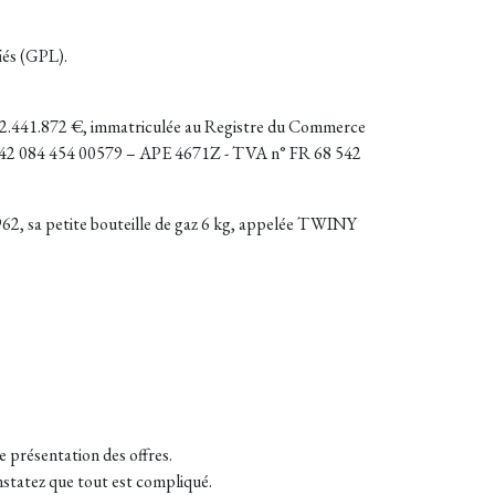
iés (GPL).
2.441.872 €, immatriculée au Registre du Commerce
ET 542 084 454 00579 – APE 4671Z - TVA n° FR 68 542
962, sa petite bouteille de gaz 6 kg, appelée TWINY
de présentation des offres.
onstatez que tout est compliqué.