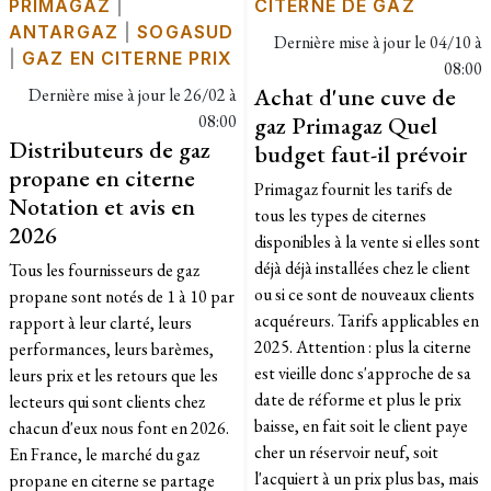
PRIMAGAZ
|
CITERNE DE GAZ
ANTARGAZ
|
SOGASUD
Dernière mise à jour le
04/10 à
|
GAZ EN CITERNE PRIX
08:00
Achat d'une cuve de
Dernière mise à jour le
26/02 à
08:00
gaz Primagaz Quel
Distributeurs de gaz
budget faut-il prévoir
propane en citerne
Primagaz fournit les tarifs de
Notation et avis en
tous les types de citernes
2026
disponibles à la vente si elles sont
déjà déjà installées chez le client
Tous les fournisseurs de gaz
ou si ce sont de nouveaux clients
propane sont notés de 1 à 10 par
acquéreurs. Tarifs applicables en
rapport à leur clarté, leurs
2025. Attention : plus la citerne
performances, leurs barèmes,
est vieille donc s'approche de sa
leurs prix et les retours que les
date de réforme et plus le prix
lecteurs qui sont clients chez
baisse, en fait soit le client paye
chacun d'eux nous font en 2026.
cher un réservoir neuf, soit
En France, le marché du gaz
l'acquiert à un prix plus bas, mais
propane en citerne se partage