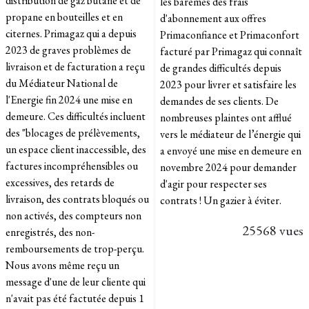
distribution de gaz butane et de
les barèmes des frais
propane en bouteilles et en
d'abonnement aux offres
citernes. Primagaz qui a depuis
Primaconfiance et Primaconfort
2023 de graves problèmes de
facturé par Primagaz qui connaît
livraison et de facturation a reçu
de grandes difficultés depuis
du Médiateur National de
2023 pour livrer et satisfaire les
l'Energie fin 2024 une mise en
demandes de ses clients. De
demeure. Ces difficultés incluent
nombreuses plaintes ont afflué
des "blocages de prélèvements,
vers le médiateur de l’énergie qui
un espace client inaccessible, des
a envoyé une mise en demeure en
factures incompréhensibles ou
novembre 2024 pour demander
excessives, des retards de
d'agir pour respecter ses
livraison, des contrats bloqués ou
contrats ! Un gazier à éviter.
non activés, des compteurs non
25568 vues
enregistrés, des non-
remboursements de trop-perçu.
Nous avons même reçu un
message d'une de leur cliente qui
n'avait pas été factutée depuis 1