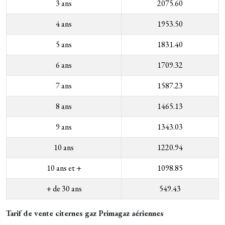
3 ans
2075.60
4 ans
1953.50
5 ans
1831.40
6 ans
1709.32
7 ans
1587.23
8 ans
1465.13
9 ans
1343.03
10 ans
1220.94
10 ans et +
1098.85
+ de 30 ans
549.43
Tarif de vente citernes gaz Primagaz aériennes