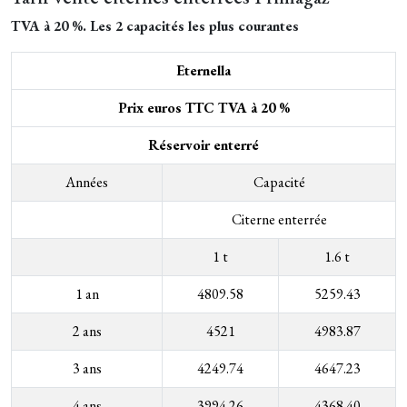
TVA à 20 %. Les 2 capacités les plus courantes
Eternella
Prix euros TTC TVA à 20 %
Réservoir enterré
Années
Capacité
Citerne enterrée
1 t
1.6 t
1 an
4809.58
5259.43
2 ans
4521
4983.87
3 ans
4249.74
4647.23
4 ans
3994.26
4368.40