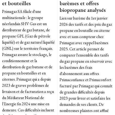
et bouteilles
barèmes et offres
biopropane analysés
Primagaz SA filiale d'une
multinationale : le groupe
Lien sur barème du 1er janvier
néerlandais SHV Gas est un
2026 des tarifs et des prix du gaz
distributeur de gaz butane, de
propane en bouteille ou citerne
propane GPL (Gaz de pétrole
avec et sans compteur chez
liquéfié) et de gaz naturel liquéfié
Primagaz avec rappel barèmes
(GNL) sur le territoire français.
2025. Cet article permet de
Primagaz assure le stockage, le
comparer l'ensemble des tarifs
conditionnement et la
du gaz propane en réservoir avec
distribution de gaz butane et de
les barèmes des frais
propane en bouteilles et en
d'abonnement aux offres
citernes. Primagaz qui a depuis
Primaconfiance et Primaconfort
2023 de graves problèmes de
facturé par Primagaz qui connaît
livraison et de facturation a reçu
de grandes difficultés depuis
du Médiateur National de
2023 pour livrer et satisfaire les
l'Energie fin 2024 une mise en
demandes de ses clients. De
demeure. Ces difficultés incluent
nombreuses plaintes ont afflué