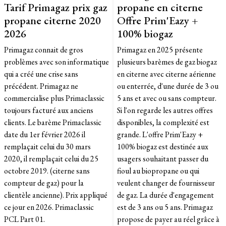
Tarif Primagaz prix gaz
propane en citerne
propane citerne 2020
Offre Prim'Eazy +
2026
100% biogaz
Primagaz connait de gros
Primagaz en 2025 présente
problèmes avec son informatique
plusieurs barèmes de gaz biogaz
qui a créé une crise sans
en citerne avec citerne aérienne
précédent. Primagaz ne
ou enterrée, d'une durée de 3 ou
commercialise plus Primaclassic
5 ans et avec ou sans compteur.
toujours facturé aux anciens
Si l'on regarde les autres offres
clients. Le barème Primaclassic
disponibles, la complexité est
date du 1er février 2026 il
grande. L'offre Prim'Eazy +
remplaçait celui du 30 mars
100% biogaz est destinée aux
2020, il remplaçait celui du 25
usagers souhaitant passer du
octobre 2019. (citerne sans
fioul au biopropane ou qui
compteur de gaz) pour la
veulent changer de fournisseur
clientèle ancienne). Prix appliqué
de gaz. La durée d'engagement
ce jour en 2026. Primaclassic
est de 3 ans ou 5 ans. Primagaz
PCL Part 01.
propose de payer au réel grâce à