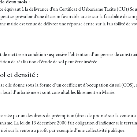
de deux mois :
lence équivaut à la délivrance d'un Certificat d'Urbanisme Tacite (CUt) 
ut se prévaloir d'une décision favorable tacite sur la faisabilité de son
ne mairie est tenue de délivrer une réponse écrite sur la faisabilité de vot
t de mettre en condition suspensive l’obtention d’un permis de construire
ndition de réalisation d’étude de sol peut être insérée.
l et densité :
car elle donne sous la forme d’un coefficient d’occupation du sol (COS),
an local d’urbanisme et sont consultables librement en Mairie.
cernée par un des droits de préemption (droit de priorité sur la vente au 
banisme. La loi du 13 décembre 2000 fait obligation d’indiquer si le terra
orité sur la vente au profit par exemple d’une collectivité publique.