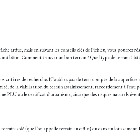
âche ardue, mais en suivant les conseils clés de Picbleu, vous pourrez ré
ain à bâtir : Comment trouver un bon terrain ? Quel type de terrain à bâti
t vos critères de recherche. N'oubliez pas de tenir compte de la superfici
é, de la viabilisation du terrain assainissement, raccordement à l'eau pota
nisme PLU ou le certificat d'urbanisme, ainsi que des risques naturels éve
errain isolé (que l’on appelle terrain en diffus) ou dans un lotissement. L