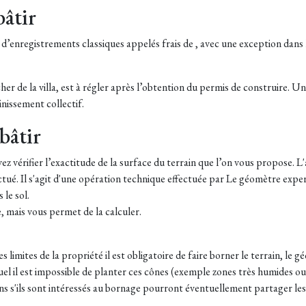
bâtir
s d’enregistrements classiques appelés frais de , avec une exception dans 
er de la villa, est à régler après l’obtention du permis de construire. 
nissement collectif.
bâtir
z vérifier l’exactitude de la surface du terrain que l’on vous propose. L'a
tué. Il s'agit d'une opération technique effectuée par Le géomètre expert,
 le sol.
, mais vous permet de la calculer.
s limites de la propriété il est obligatoire de faire borner le terrain, le
equel il est impossible de planter ces cônes (exemple zones très humides 
sins s'ils sont intéressés au bornage pourront éventuellement partager les