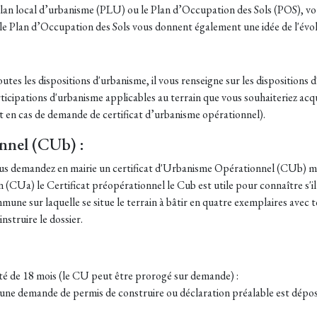
n local d’urbanisme (PLU) ou le Plan d’Occupation des Sols (POS), vous
 le Plan d’Occupation des Sols vous donnent également une idée de l'évo
es les dispositions d'urbanisme, il vous renseigne sur les dispositions d'
rticipations d'urbanisme applicables au terrain que vous souhaiteriez acq
 en cas de demande de certificat d’urbanisme opérationnel).
onnel (CUb) :
ous demandez en mairie un certificat d'Urbanisme Opérationnel (CUb) mai
n (CUa) le Certificat préopérationnel le Cub est utile pour connaître s'il
mmune sur laquelle se situe le terrain à bâtir en quatre exemplaires avec t
nstruire le dossier.
ité de 18 mois (le CU peut être prorogé sur demande) :
ù une demande de permis de construire ou déclaration préalable est déposé