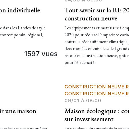
on individuelle
Tout savoir sur la RE 2
construction neuve
e dans les Landes de style
Les équipements et matériaux à empr
, contemporain, régional,
2020 pour réduire l’empreinte carbon
contre le réchauffement climatique pr
décarbonées et enfin le soleil grand
1597 vues
retour en construction neuve, grâc
pour l'électricité.
CONSTRUCTION NEUVE R
CONSTRUCTION NEUVE R
09/01 À 08:00
tir une maison
Maison écologique : co
sur investissement
ruire leur maison pour être
Le problème du surcoût de la constr