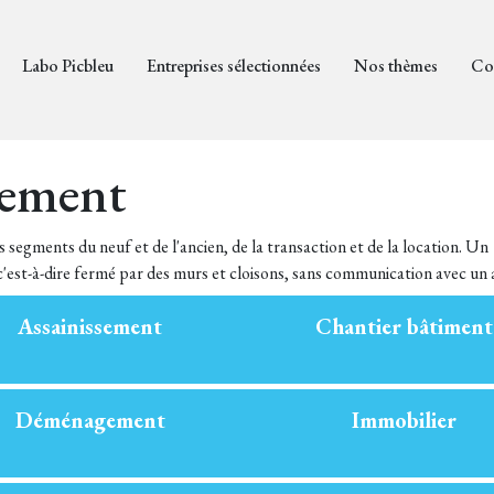
Labo Picbleu
Entreprises sélectionnées
Nos thèmes
Co
gement
segments du neuf et de l'ancien, de la transaction et de la location. Un
 c'est-à-dire fermé par des murs et cloisons, sans communication avec un 
Assainissement
Chantier bâtiment
Déménagement
Immobilier