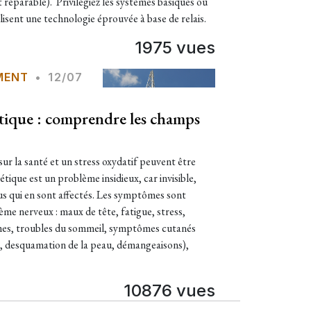
t réparable). Privilégiez les systèmes basiques où
tilisent une technologie éprouvée à base de relais.
1975 vues
MENT
•
12/07
tique : comprendre les champs
ur la santé et un stress oxydatif peuvent être
tique est un problème insidieux, car invisible,
idus qui en sont affectés. Les symptômes sont
me nerveux : maux de tête, fatigue, stress,
nes, troubles du sommeil, symptômes cutanés
e, desquamation de la peau, démangeaisons),
10876 vues