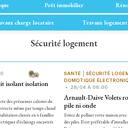
ique
Prêt immobilier
Réno
avaux charge locataire
Travaux logement
Sécurité logement
00
SANTÉ
|
SÉCURITÉ LOGE
DOMOTIQUE ÉLECTRONIQ
t isolant isolation
•
28/04 À 08:00
Arnault-Daive Volets rou
erte des précieuses calories du
pile ni onde
 correcte même par temps chaud
habitation classés en 4 familles
Evitez de polluer votre maison avec 
ectriques d'éclairage encastrés
des piles. Il est préférable d’insta