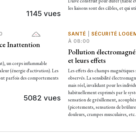
Daive construit pour durer (fiable e
les liaisons sont des câbles, et qui u
1145 vues
0
SANTÉ
|
SÉCURITÉ LOGE
À 08:00
ce Inattention
Pollution électromagné
et leurs effets
nt), un corps inflammable
leur (énergie d'activation). Les
Les effets des champs magnétiques s
 ont parfois des comportements
observés. La sensibilité électromagné
mais réel, invalidant pour les indiv
habituellement exprimés par le systè
5082 vues
sensation de grésillement, acouphè
(picotements, sensations de brûlur
douleurs, crampes musculaires, etc.