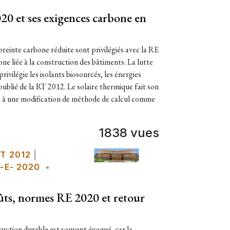
020 et ses exigences carbone en
einte carbone réduite sont privilégiés avec la RE
e liée à la construction des bâtiments. La lutte
ivilégie les isolants biosourcés, les énergies
 oublié de la RT 2012. Le solaire thermique fait son
e à une modification de méthode de calcul comme
1838 vues
T 2012
|
-E- 2020
•
ûts, normes RE 2020 et retour
uction durable est souvent évoqué, car la