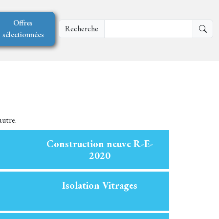
Offres
Recherche
sélectionnées
autre.
Construction neuve R-E-
2020
Isolation Vitrages