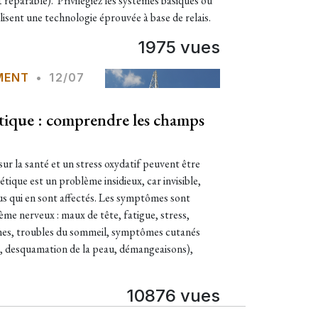
t réparable). Privilégiez les systèmes basiques où
tilisent une technologie éprouvée à base de relais.
1975 vues
MENT
•
12/07
tique : comprendre les champs
ur la santé et un stress oxydatif peuvent être
tique est un problème insidieux, car invisible,
idus qui en sont affectés. Les symptômes sont
me nerveux : maux de tête, fatigue, stress,
nes, troubles du sommeil, symptômes cutanés
e, desquamation de la peau, démangeaisons),
10876 vues