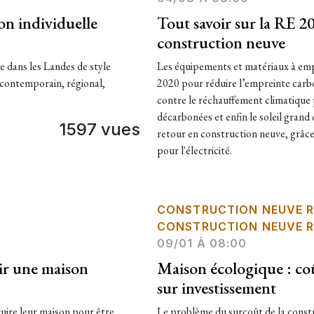
on individuelle
Tout savoir sur la RE 2
construction neuve
e dans les Landes de style
Les équipements et matériaux à empr
, contemporain, régional,
2020 pour réduire l’empreinte carbon
contre le réchauffement climatique pr
décarbonées et enfin le soleil grand
1597 vues
retour en construction neuve, grâc
pour l'électricité.
CONSTRUCTION NEUVE R
CONSTRUCTION NEUVE R
09/01 À 08:00
tir une maison
Maison écologique : co
sur investissement
ruire leur maison pour être
Le problème du surcoût de la constr