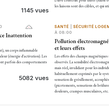
Daive construit pour durer (fiable e
les liaisons sont des câbles, et qui u
1145 vues
0
SANTÉ
|
SÉCURITÉ LOGE
À 08:00
ce Inattention
Pollution électromagné
et leurs effets
nt), un corps inflammable
leur (énergie d'activation). Les
Les effets des champs magnétiques s
 ont parfois des comportements
observés. La sensibilité électromagné
mais réel, invalidant pour les indiv
habituellement exprimés par le systè
5082 vues
sensation de grésillement, acouphè
(picotements, sensations de brûlur
douleurs, crampes musculaires, etc.