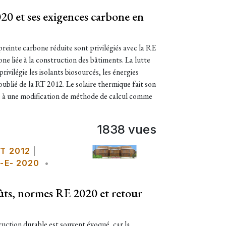
020 et ses exigences carbone en
einte carbone réduite sont privilégiés avec la RE
e liée à la construction des bâtiments. La lutte
ivilégie les isolants biosourcés, les énergies
 oublié de la RT 2012. Le solaire thermique fait son
e à une modification de méthode de calcul comme
1838 vues
T 2012
|
-E- 2020
•
ûts, normes RE 2020 et retour
uction durable est souvent évoqué, car la