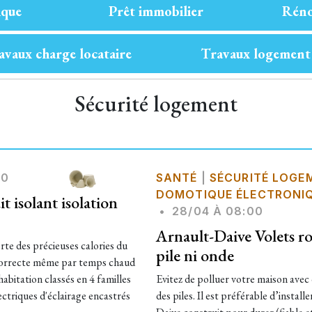
ique
Prêt immobilier
Réno
avaux charge locataire
Travaux logement
Sécurité logement
00
SANTÉ
|
SÉCURITÉ LOGE
DOMOTIQUE ÉLECTRONIQ
t isolant isolation
•
28/04 À 08:00
Arnault-Daive Volets rou
erte des précieuses calories du
pile ni onde
 correcte même par temps chaud
habitation classés en 4 familles
Evitez de polluer votre maison avec 
ectriques d'éclairage encastrés
des piles. Il est préférable d’insta