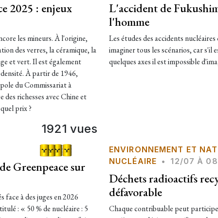
e 2025 : enjeux
L'accident de Fukushim
l'homme
core les mineurs. À l'origine,
Les études des accidents nucléaires
ation des verres, la céramique, la
imaginer tous les scénarios, car s'il 
ge et vert. Il est également
quelques axes il est impossible d'im
e densité. À partir de 1946,
nopole du Commissariat à
 des richesses avec Chine et
quel prix ?
1921 vues
ENVIRONNEMENT ET NAT
NUCLÉAIRE
•
12/07 À 08
tude Greenpeace sur
Déchets radioactifs re
défavorable
s face à des juges en 2026
itulé : « 50 % de nucléaire : 5
Chaque contribuable peut participer