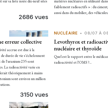
t sur sa liste noire dix-neuf sites
matières nucléaires en utilisant dan
faiblement radioactifs » : du ciment,
aussi dans du mobilier, des véhicules,
2686 vues
NUCLÉAIRE
•
08/07 À 0
e erreur collective
Levothyrox et radioactiv
nucléaire et thyroïde
vité accrue est due à la
 de durée de vie s'échelonnent
Quel est le rapport entre le médi
t de l'uranium-235 sont
radioactivité et l'OMS ?...
s. La radioactivité varie en
lerait théoriquement à mains
tonium sont environ un million
autions.
3150 vues