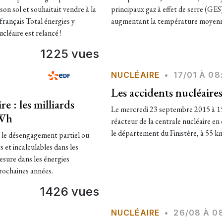
 son sol et souhaitait vendre à la
principaux gaz à effet de serre (GES
français Total énergies y
augmentant la température moyenne
cléaire est relancé !
1225 vues
NUCLÉAIRE
•
17/01 À 08
Les accidents nucléaires
e : les milliards
Le mercredi 23 septembre 2015 à 15 
kWh
réacteur de la centrale nucléaire en
le département du Finistère, à 55 k
u le désengagement partiel ou
s et incalculables dans les
esure dans les énergies
prochaines années.
1426 vues
NUCLÉAIRE
•
26/08 À 0