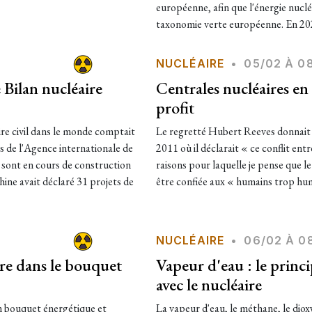
européenne, afin que l'énergie nuclé
taxonomie verte européenne. En 20
NUCLÉAIRE
•
05/02 À 0
Bilan nucléaire
Centrales nucléaires en 
profit
ire civil dans le monde comptait
Le regretté Hubert Reeves donnait u
s de l'Agence internationale de
2011 où il déclarait « ce conflit entr
s sont en cours de construction
raisons pour laquelle je pense que l
hine avait déclaré 31 projets de
être confiée aux « humains trop hu
NUCLÉAIRE
•
06/02 À 0
ire dans le bouquet
Vapeur d'eau : le princip
avec le nucléaire
on bouquet énergétique et
La vapeur d'eau, le méthane, le diox