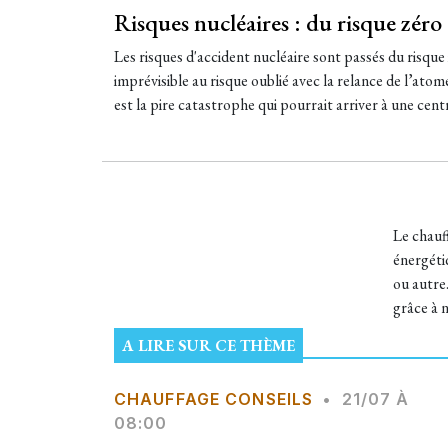
Risques nucléaires : du risque zéro 
​Les risques d'accident nucléaire sont passés du risqu
imprévisible au risque oublié avec la relance de l’ato
est la pire catastrophe qui pourrait arriver à une centr
Le chauf
énergétiq
ou autre
grâce à 
A LIRE SUR CE THÈME
CHAUFFAGE CONSEILS
•
21/07 À
08:00