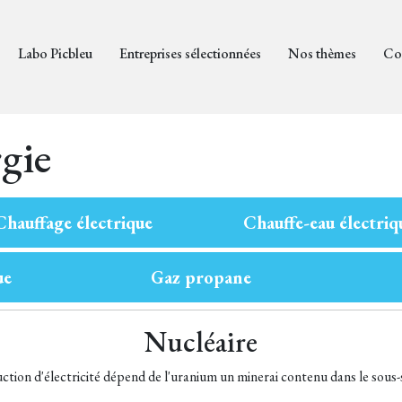
Labo Picbleu
Entreprises sélectionnées
Nos thèmes
Co
gie
Chauffage électrique
Chauffe-eau électriq
ue
Gaz propane
Nucléaire
ction d'électricité dépend de l'uranium un minerai contenu dans le sous-s