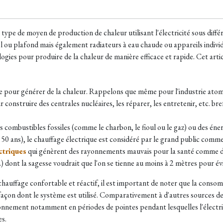
 type de moyen de production de chaleur utilisant l'électricité sous dif
l ou plafond mais également radiateurs à eau chaude ou appareils individu
ies pour produire de la chaleur de manière efficace et rapide. Cet article
e pour générer de la chaleur. Rappelons que même pour l'industrie atomiq
construire des centrales nucléaires, les réparer, les entretenir, etc. bref
 combustibles fossiles (comme le charbon, le fioul ou le gaz) ou des éner
r 50 ans), le chauffage électrique est considéré par le grand public comm
ctriques
qui génèrent des rayonnements mauvais pour la santé comme d'
) dont la sagesse voudrait que l'on se tienne au moins à 2 mètres pour év
 chauffage confortable et réactif, il est important de noter que la conso
a façon dont le système est utilisé. Comparativement à d'autres sources de
onnement notamment en périodes de pointes pendant lesquelles l'électrici
es.