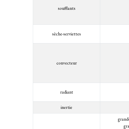
soufflants
sèche-serviettes
convecteur
radiant​
inertie
grand
gr