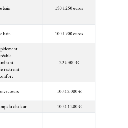
e bain
150 à 250 euros
de bain
100 à 900 euros
rapidement
réable
 ambiant
29 à 300 €
e restreint
 confort
convecteurs
100 à 2 000 €
emps la chaleur
100 à 1 200 €