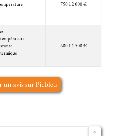
température
750 à 2 000 €
s :
n température
nstante
600 à 1 500 €
thermique
r un avis sur Picbleu