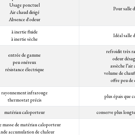
Usage ponctuel
Pour salle d
Air chaud dirigé
Absence d'odeur
à inertie fluide
Idéal salle 
à inertie sèche
refroidit très 
entrée de gamme
odeur désag
peu onéreux
assèche l’air
résistance électrique
volume de chauff
offre peu de
rayonnement infrarouge
plus épais que 
thermostat précis
matériau caloporteur
conserve plus longt
e masse de matériau caloporteur
ande accumulation de chaleur