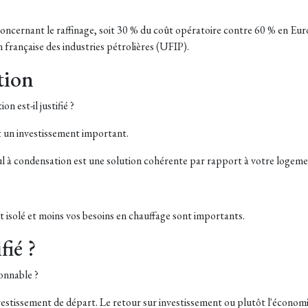
oncernant le raffinage, soit 30 % du coût opératoire contre 60 % en Europ
rançaise des industries pétrolières (UFIP).
tion
n est-il justifié ?
st un investissement important.
ioul à condensation est une solution cohérente par rapport à votre logeme
est isolé et moins vos besoins en chauffage sont importants.
fié ?
sonnable ?
estissement de départ. Le retour sur investissement ou plutôt l'économi