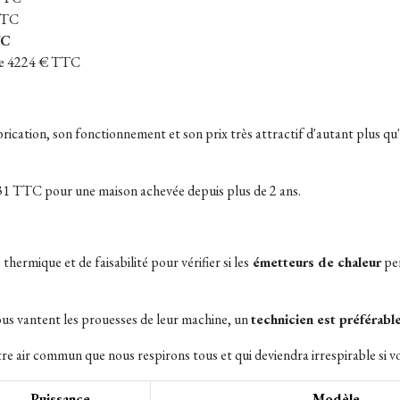
TTC
TC
te 4224 € TTC
rication, son fonctionnement et son prix très attractif d'autant plus qu'e
1 TTC pour une maison achevée depuis plus de 2 ans.
hermique et de faisabilité pour vérifier si les
émetteurs de chaleur
per
us vantent les prouesses de leur machine, un
technicien est préférabl
e air commun que nous respirons tous et qui deviendra irrespirable si vou
Puissance
Modèle