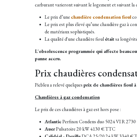
carburant varieront suivant le logement et suivant la qu
Le prix d’une
chaudière condensation fioul
co
Le prix est plus élevé qu’une chaudière gaz à co
de matériaux sophistiqués.
La qualité d'une chaudière fioul
était
sa longévit
L'obsolescence programmée qui affecte beaucoup d
panne accru.
Prix chaudières condensa
Picbleu a relevé quelques
prix de chaudières fioul 
Chaudières à gaz condensation
Le prix de ces chaudières à gaz est hors pose :
Atlantic
Perfinox Condens duo 5024 VI R 273
Auer
Pulsatoire 20 kW 4130 € TTC
Calidéal - Deville
DCA 25/20 24 kW 3340 € 