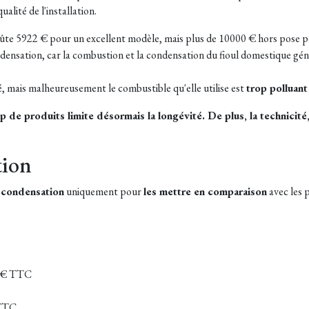
alité de l'installation.
ûte 5922 € pour un excellent modèle, mais plus de 10000 € hors pose p
ndensation, car la combustion et la condensation du fioul domestique gé
é, mais malheureusement le combustible qu'elle utilise est
trop polluant
e produits limite désormais la longévité. De plus, la technicité, 
tion
à condensation
uniquement pour
les mettre en comparaison
avec les 
0 € TTC
TTC