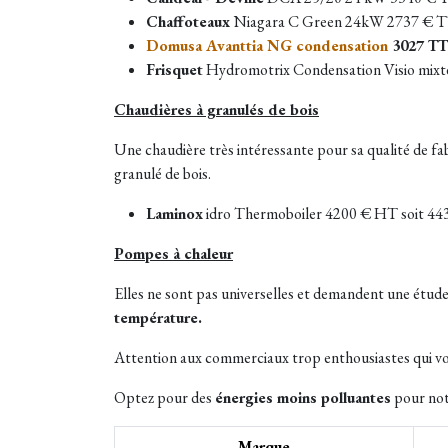
Chaffoteaux
Niagara C Green 24kW 2737 € 
Domusa Avanttia NG condensation
3027 T
Frisquet
Hydromotrix Condensation Visio mix
Chaudières à granulés de bois
Une chaudière très intéressante pour sa qualité de fab
granulé de bois.
Laminox
idro Thermoboiler 4200 € HT soit 443
Pompes à chaleur
Elles ne sont pas universelles et demandent une étude t
température.
Attention aux commerciaux trop enthousiastes qui vo
Optez pour des
énergies moins polluantes
pour notr
Marque