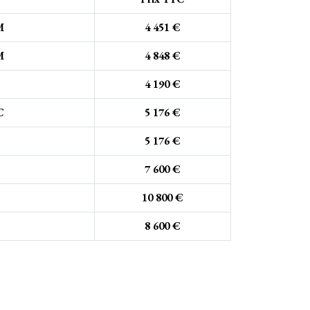
M
4 451 €
M
4 848 €
4 190 €
C
5 176 €
5 176 €
7 600 €
10 800 €
8 600 €