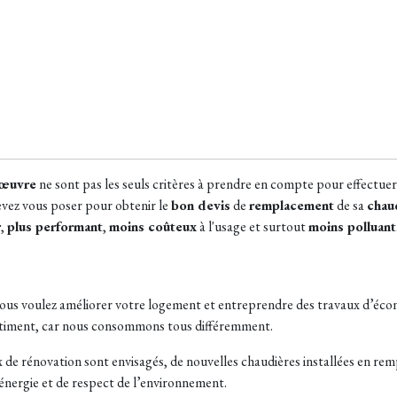
'œuvre
ne sont pas les seuls critères à prendre en compte pour effectuer
devez vous poser pour obtenir le
bon devis
de
remplacement
de sa
chau
r
,
plus performant
,
moins coûteux
à l'usage et surtout
moins polluant
us voulez améliorer votre logement et entreprendre des travaux d’économi
âtiment, car nous consommons tous différemment.
ux de rénovation sont envisagés, de nouvelles chaudières installées en r
énergie et de respect de l’environnement.