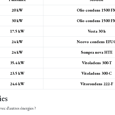
20 kW
Olio condens 1500 F
30 kW
Olio condens 1500 F
17.5 kW
Vesta 30 h
24 kW
Neovo condens EFU
24 kW
Sempra nova HTE
35.4 kW
Vitoladens 300-T
23.5 kW
Vitoladens 300-C
24.6 kW
Vitorondens 222-F
ies
avec d'autres énergies ?