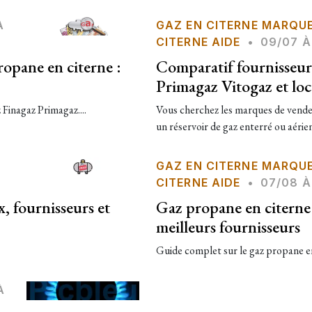
À
GAZ EN CITERNE MARQU
CITERNE AIDE
•
09/07 À
opane en citerne :
Comparatif fournisseu
Primagaz Vitogaz et lo
Finagaz Primagaz....
Vous cherchez les marques de vende
un réservoir de gaz enterré ou aérien.
À
GAZ EN CITERNE MARQU
CITERNE AIDE
•
07/08 À
, fournisseurs et
Gaz propane en citerne 2
meilleurs fournisseurs
Guide complet sur le gaz propane en c
À