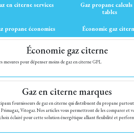
az en citerne services
Gaz propane calculs 
tables
z propane économies
Économie gaz citer
Économie gaz citerne
es mesures pour dépenser moins de gaz en citerne GPL
Gaz en citerne marques
cipaux fournisseurs de gaz en citerne qui distribuent du propane partou
 Primagaz, Vitogaz. Nos articles vous permettront de les comparer et vo
hoix éclairé pour cette solution énergétique alliant flexibilité et perfor