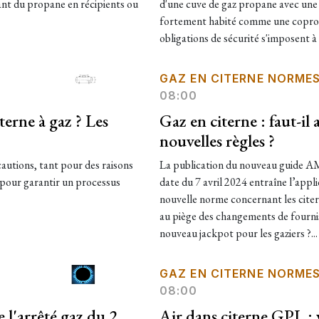
sant du propane en récipients ou
d'une cuve de gaz propane avec une
fortement habité comme une copropr
obligations de sécurité s'imposent à el
GAZ EN CITERNE NORME
08:00
erne à gaz ? Les
Gaz en citerne : faut-il 
nouvelles règles ?
cautions, tant pour des raisons
La publication du nouveau guide A
 pour garantir un processus
date du 7 avril 2024 entraîne l’a
nouvelle norme concernant les citern
au piège des changements de fourni
nouveau jackpot pour les gaziers ?...
GAZ EN CITERNE NORME
08:00
 l'arrêté gaz du 2
Air dans citerne GPL : 