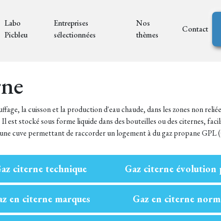
Labo
Entreprises
Nos
Contact
Picbleu
sélectionnées
thèmes
rne
ffage, la cuisson et la production d'eau chaude, dans les zones non relié
 Il est stocké sous forme liquide dans des bouteilles ou des citernes, facil
est une cuve permettant de raccorder un logement à du gaz propane GPL 
az citerne technique
Gaz citerne évolution 
z en citerne marques
Gaz en citerne norm