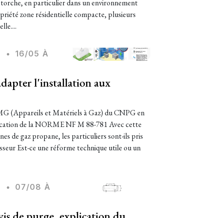
 torche, en particulier dans un environnement
iété zone résidentielle compacte, plusieurs
le....
S
•
16/05 À
adapter l'installation aux
MG (Appareils et Matériels à Gaz) du CNPG en
pplication de la NORME NF M 88-781 Avec cette
es de gaz propane, les particuliers sont-ils pris
sseur Est-ce une réforme technique utile ou un
S
•
07/08 À
vis de purge, explication du