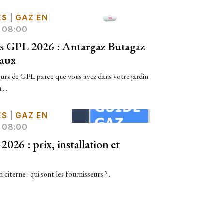
ES
|
GAZ EN
 08:00
rs GPL 2026 : Antargaz Butagaz
caux
urs de GPL parce que vous avez dans votre jardin
...
ES
|
GAZ EN
 08:00
026 : prix, installation et
iterne : qui sont les fournisseurs ?...