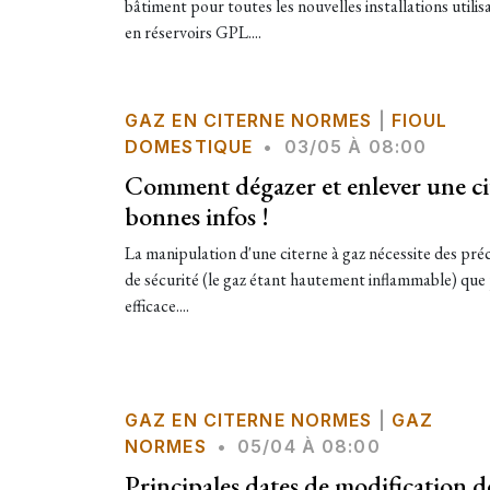
bâtiment pour toutes les nouvelles installations utili
en réservoirs GPL....
GAZ EN CITERNE NORMES
|
FIOUL
DOMESTIQUE
•
03/05 À 08:00
Comment dégazer et enlever une cit
bonnes infos !
​La manipulation d'une citerne à gaz nécessite des pré
de sécurité (le gaz étant hautement inflammable) que
efficace....
GAZ EN CITERNE NORMES
|
GAZ
NORMES
•
05/04 À 08:00
Principales dates de modification de