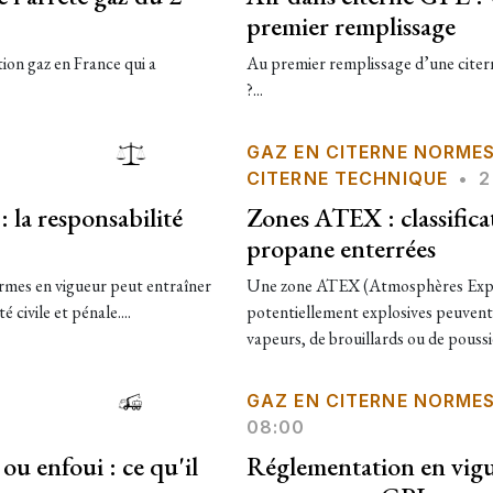
premier remplissage
tion gaz en France qui a
Au premier remplissage d’une citerne
?...
GAZ EN CITERNE NORME
CITERNE TECHNIQUE
•
2
la responsabilité
Zones ATEX : classifica
propane enterrées
rmes en vigueur peut entraîner
Une zone ATEX (Atmosphères Explo
 civile et pénale....
potentiellement explosives peuvent 
vapeurs, de brouillards ou de poussi
GAZ EN CITERNE NORME
08:00
ou enfoui : ce qu'il
Réglementation en vigu