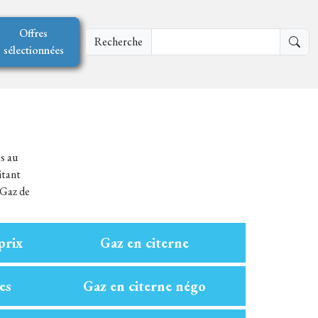
Offres
Recherche
sélectionnées
es au
itant
(Gaz de
prix
Gaz en citerne
es
Gaz en citerne négo